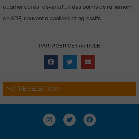
quartier qui est devenu l’un des points de ralliement
de SDF, souvent alcoolisés et agressifs.
PARTAGER CET ARTICLE
NOTRE SÉLECTION
s : Les 3 Heures de la Brouette
iennent pour une soirée complètement
antée
I
T
F
n
w
a
s
i
c
t
t
e