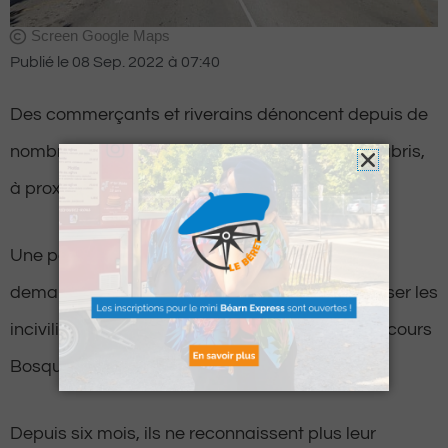
Screen Google Maps
Publié le
08 Sep. 2022
à
07:40
Des commerçants et riverains dénoncent depuis de
nombreuses semaines des incivilités de sans-abris,
à proximité du cours Bosquet, à Pau.
Une pétition a d’ailleurs été lancée cet été
demandant à la Ville d’intervenir pour faire cesser les
incivilités de sans-abri se retrouvant le long du cours
Bosquet.
Depuis six mois, ils ne reconnaissent plus leur