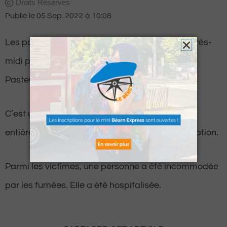
Droits Réservés
Publié le
05 Sep. 2022
à
10:08
Les pompiers ont été appelés ce dimanche après-
midi pour un incendie dans une cave, avenue
Pasteur, à Louvie-Juzon.
C’est un sous-sol d’environ 100 m² qui s’est
entièrement embrasé sous une maison d’habitation.
Parmi les victimes, une personne a été incommodée
par les fumées. Elle a été hospitalisée.