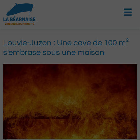
Aller
au
contenu
Louvie-Juzon : Une cave de 100 m²
s’embrase sous une maison