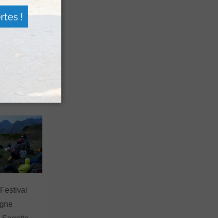
n voyage
rsion
 les grands
 Festival
agne