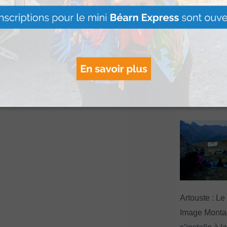
Le Béret : U
offert par Ve
Voyages pour
gagnants
Lire Plus »
Artouste : Le
Image Mont