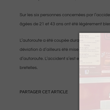
Sur les six personnes concernées par l’acci
âgées de 21 et 43 ans ont été légèrement ble
L’autoroute a été coupée durant l’interventio
déviation à d’ailleurs été mise en place entre l
d’autoroute. L’accident s’est en effet produit 
bretelles.
PARTAGER CET ARTICLE