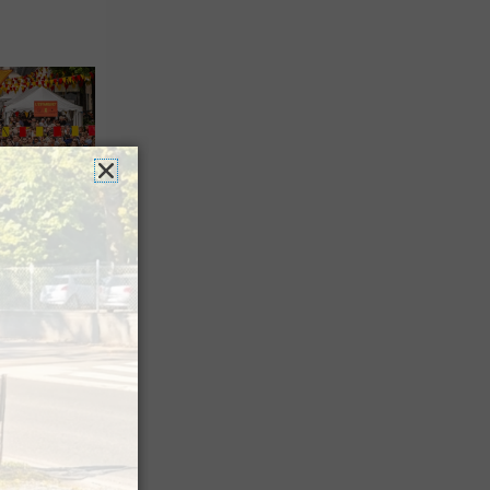
es férias
nt leur
 à Pau