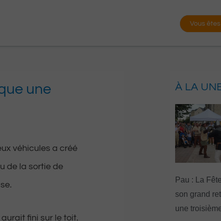
Vous êtes
oque une
À LA UN
eux véhicules a créé
u de la sortie de
Pau : La Fête
se.
son grand re
une troisième
rait fini sur le toit.