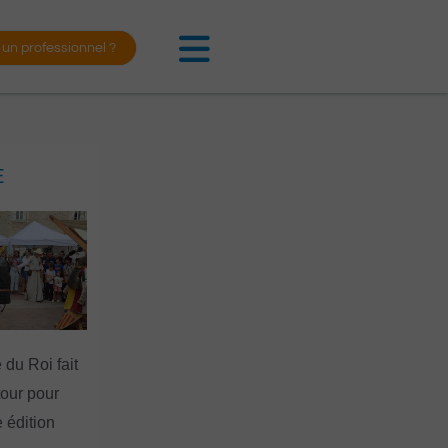
 un professionnel ?
E
 du Roi fait
tour pour
 édition