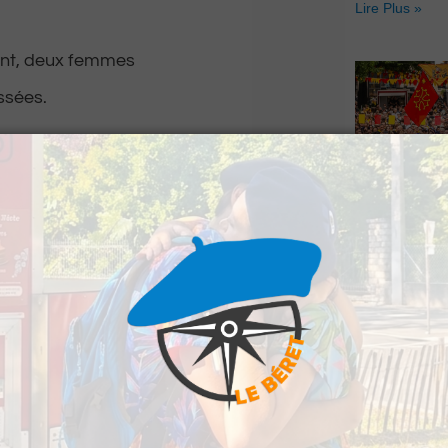
Lire Plus »
dent, deux femmes
ssées.
n des secours. Une
a sortie et l’entrée
Hestiv’Òc : L
entre les deux
Béarnaises fo
grand retour
Lire Plus »