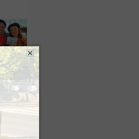
n voyage
rsion
 les grands