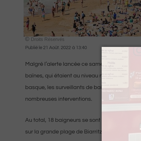
Droits Réservés
Publié le
21 Août. 2022
à
13:40
Malgré l’alerte lancée ce samedi par la préfec
baïnes, qui étaient au niveau maximal sur les
basque, les surveillants de baignade ont du r
nombreuses interventions.
Au total, 18 baigneurs se sont retrouvés empo
sur la grande plage de Biarritz.