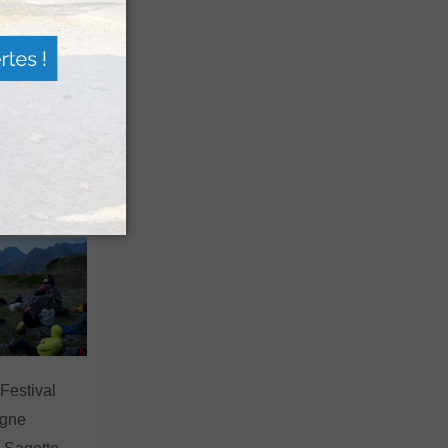
n voyage
rsion
 les grands
 Festival
agne