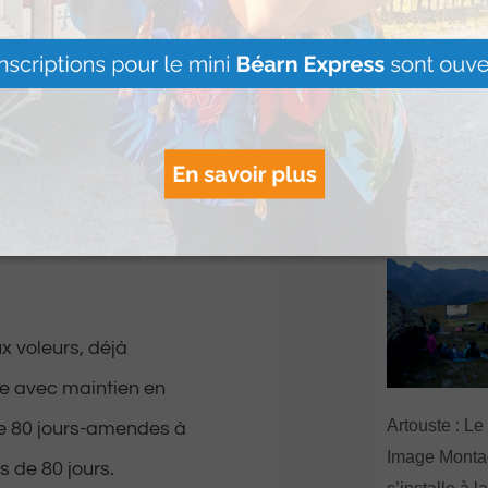
dans des stations
Le Béret : U
offert par Ve
0 euros entre le vol
Voyages pour
gagnants
Lire Plus »
e, les Rémois ont
x voleurs, déjà
me avec maintien en
Artouste : Le
de 80 jours-amendes à
Image Mont
s de 80 jours.