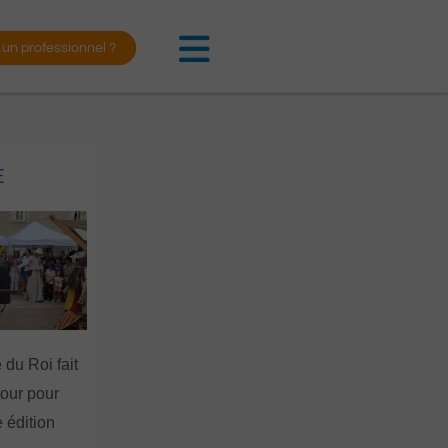
 un professionnel ?
E
 du Roi fait
tour pour
 édition