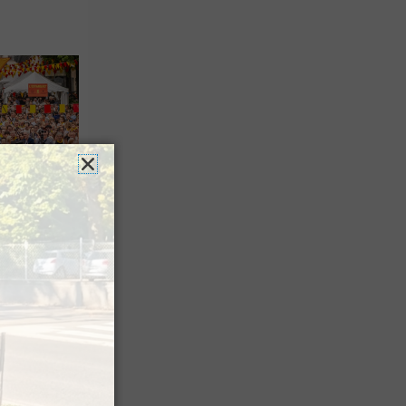
es férias
nt leur
 à Pau