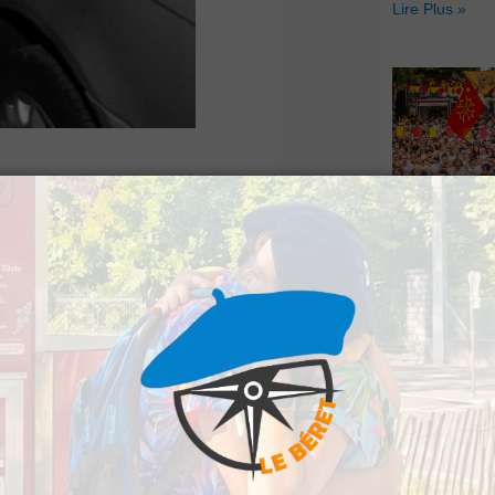
Lire Plus »
e Reims, ont été
Hestiv’Òc : L
de carburant, entre
Béarnaises fo
grand retour
ncipalement à Serres-
Lire Plus »
aient des cartes
s de sociétés de