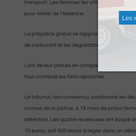
transport. Les femmes les utilisaient ensuite 
pour retirer de l’essence.
Le préjudice global se rapprocherait des 45 00
de carburant et les dégradations.
Lors de leur procès en comparution immédiat
tous contesté les faits reprochés.
Le tribunal, non convaincu, condamne les deu
connus de la justice, à 18 mois de prison fer
détention. Les quatre receleuses ont écopé 
10 euros, soit 800 euros à regler dans un délai