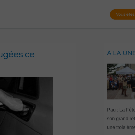
Vous êtes
jugées ce
À LA UN
Pau : La Fête
son grand re
une troisième