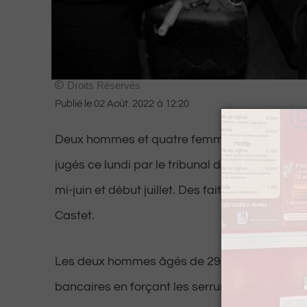
Droits Réservés
Publié le
02 Août. 2022
à
12:20
Deux hommes et quatre femmes, originaires d
jugés ce lundi par le tribunal de Pau pour vol 
mi-juin et début juillet. Des faits produits pri
Castet.
Les deux hommes âgés de 29 et 32 ans dérob
bancaires en forçant les serrures des camion