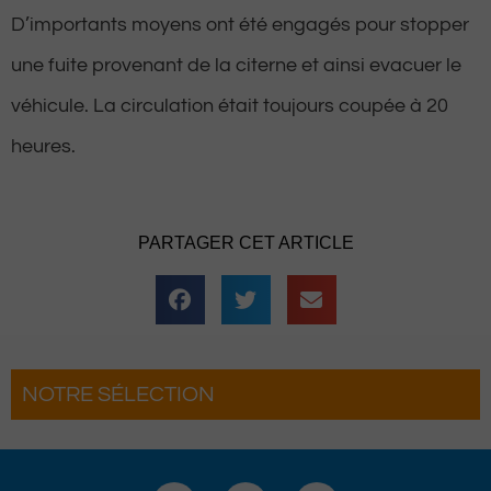
D’importants moyens ont été engagés pour stopper
une fuite provenant de la citerne et ainsi evacuer le
véhicule. La circulation était toujours coupée à 20
heures.
PARTAGER CET ARTICLE
NOTRE SÉLECTION
 du Roi fait son grand retour
Hestiv’Ò
sième édition
grand r