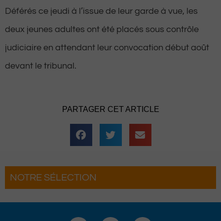
Déférés ce jeudi à l’issue de leur garde à vue, les
deux jeunes adultes ont été placés sous contrôle
judiciaire en attendant leur convocation début août
devant le tribunal.
PARTAGER CET ARTICLE
NOTRE SÉLECTION
férias Béarnaises font leur
Le Béret : U
 Pau
Voyages pou