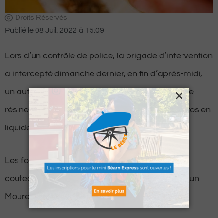
Droits Réservés
Publié le
08 Juil. 2022
à
15:09
Lors d’un contrôle de police, la brigade d’intervention
a intercepté dimanche dernier, en fin d’après-midi,
un automobiliste et son passager avec 160 g de
résine de cannabis et plusieurs centaines d’euros en
liquide, dans le quartier Saragosse à Pau.
Les fonctionnaires ont également saisi deux
couteaux et une arme à feu que le conducteur, un
Mourenxois agé de 18 ans, détenait sur lui.