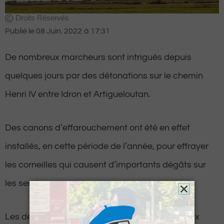
Droits Réservés
Publié le
08 Juin. 2022
à
17:31
De nombreux marcheurs sont intrigués depuis
quelques jours par des détonations sur le chemin
Henri IV entre Idron et Artigueloutan.
Des canons d’effarouchement ont été en effet
installés, en cette période de l’année, pour effrayer
les corneilles qui causent d’importants dégâts sur
les semis.
Les détonations, qui retentissent toutes les deux