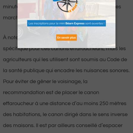
minutes, semblent d’ailleurs davantage gêner les
marcheurs en quête de nature et de calme.
À noter qu’il n’existe pas de réglementation
spécifique pour ces canons effaroucheurs, mais les
agriculteurs qui les utilisent sont soumis au Code de
la santé publique qui encadre les nuisances sonores.
Pour éviter de gêner le voisinage, la
recommandation est de placer le canon
effaroucheur à une distance d’au moins 250 mètres
des habitations, le canon dirigé dans le sens inverse
des maisons. Il est par ailleurs conseillé d’espacer