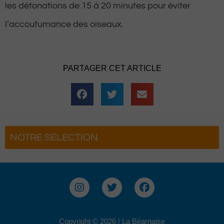
les détonations de 15 à 20 minutes pour éviter
l’accoutumance des oiseaux.
PARTAGER CET ARTICLE
NOTRE SÉLECTION
ouette
Pau : La Fête du Roi fait son grand r
 complètement
pour une troisième édition
I
T
F
n
w
a
s
i
c
t
t
e
a
t
b
Copyright © 2026 | La Béarnaise