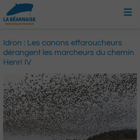
Aller
au
contenu
Idron : Les canons effaroucheurs
dérangent les marcheurs du chemin
Henri IV