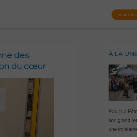
Vous êtes
nne des
À LA UN
ion du cœur
Pau : La Fête
son grand re
une troisième