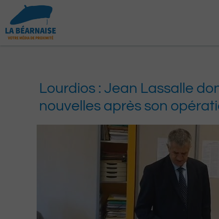
Aller
au
contenu
Lourdios : Jean Lassalle do
nouvelles après son opérat