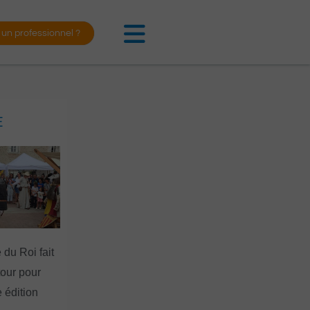
 un professionnel ?
E
 du Roi fait
tour pour
 édition