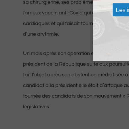
sa chirurgienne, ses problèmes provenaient du
fameux vaccin anti-Covid qui a déréglé les deu
cardiaques et qui faisait tourner le sang à fond.
d’une arythmie.
Un mois après son opération et après avoir e
président de la République suite aux poursuites
fait l’objet après son abstention médiatisée à 
candidat à la présidentielle était d’attaque a
tournée des candidats de son mouvement « Ré
législatives.