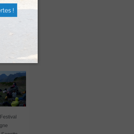
n voyage
rsion
 les grands
 Festival
agne