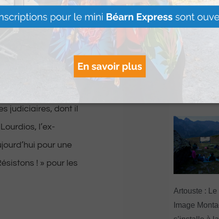
 « Johnson », le
x oreillettes
Le Béret : U
 Il souffrait en effet
offert par Ve
Voyages pour
gagnants
nvoyé un courrier au
Lire Plus »
 judiciaires, dont il
Lourdios, l’ex-
ujourd’hui pour une
sistons ! » pour les
Artouste : Le
Image Mont