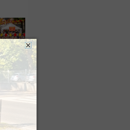
es férias
nt leur
 à Pau