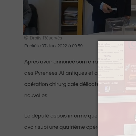
Droits Réservés
Publié le
07 Juin. 2022
à
09:59
Après avoir annoncé son retrait de la course à
des Pyrénées-Atlantiques et après avoir subi 
opération chirurgicale délicate, Jean Lassall
nouvelles.
Le député aspois informe que son état de san
avoir subi une quatrième opération depuis le 