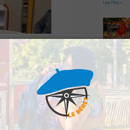
Lire Plus »
 la 4e circonscription
Hestiv’Òc : L
en mai dernier une
Béarnaises fo
grand retour
e donne des
Lire Plus »
té va très bien après
mois de janvier. Selon