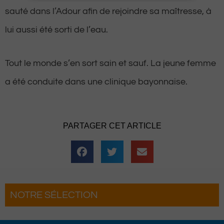
sauté dans l’Adour afin de rejoindre sa maîtresse, à
lui aussi été sorti de l’eau.
Tout le monde s’en sort sain et sauf. La jeune femme
a été conduite dans une clinique bayonnaise.
PARTAGER CET ARTICLE
NOTRE SÉLECTION
on grand retour
Hestiv’Òc : Les férias Béarnaises 
grand retour à Pau