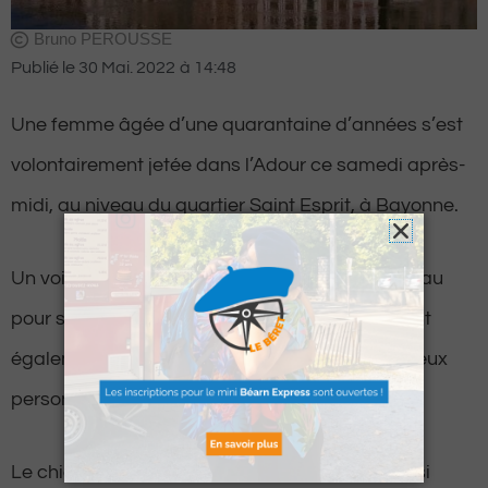
Bruno PEROUSSE
Publié le
30 Mai. 2022
à
14:48
Une femme âgée d’une quarantaine d’années s’est
volontairement jetée dans l’Adour ce samedi après-
midi, au niveau du quartier Saint Esprit, à Bayonne.
Un voisin, qui a assisté à la scène, a sauté à l’eau
pour secourir la désespérée. Deux policiers sont
également intervenus pour sortir de l’eau les deux
personnes.
Le chien de la quadragénaire, qui avait lui aussi