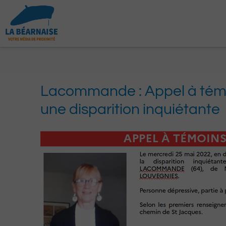
Aller
au
contenu
Lacommande : Appel à témo
une disparition inquiétante