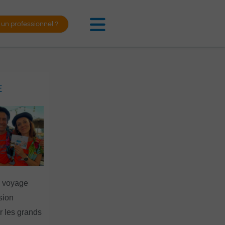
 un professionnel ?
E
n voyage
rsion
 les grands