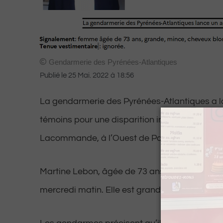
Gendarmerie des Pyrénées-Atlantiques
Publié le
25 Mai. 2022
à
18:56
La gendarmerie des Pyrénées-Atlantiques a l
témoins pour une disparition inquiétante sur
Lacommande, à l’Ouest de Pau.
Martine Lebon, âgée de 73 ans, est portée di
mercredi matin. Elle est grande, mince et a l