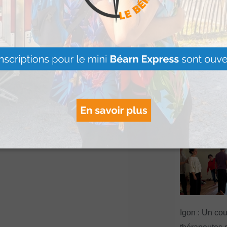
ersonne dépressive,
iers renseignements,
ues.
« Vis ma vie
se poursuit ju
ements est priée de
de l’été à La
20 64.
Martin
Lire Plus »
Igon : Un co