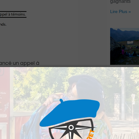
gagnants
Lire Plus »
ancé un appel à
 la commune de
Artouste : Le
Image Mont
s’installe à l
Lire Plus »
sparue depuis ce
es cheveux blonds.