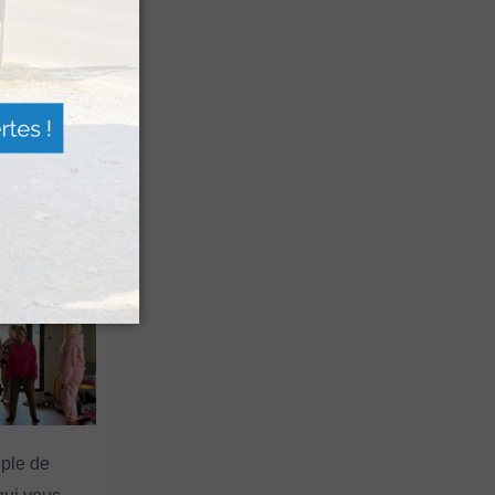
 de berger »
squ’à la fin
 Pierre Saint-
uple de