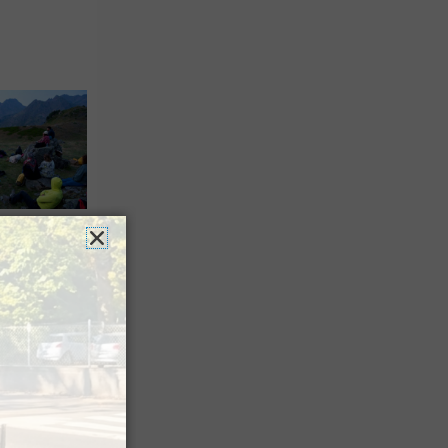
 Festival
agne
a Sagette