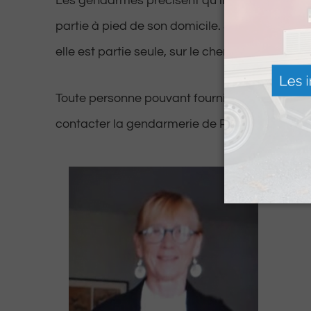
Les gendarmes précisent qu’il s’agit d’une p
partie à pied de son domicile. Selon les prem
elle est partie seule, sur le chemin de St Jacq
Toute personne pouvant fournir des renseign
contacter la gendarmerie de Pau au 05 59 82 