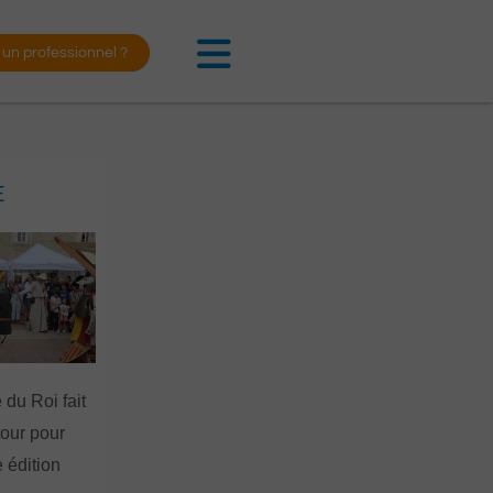
 un professionnel ?
E
 du Roi fait
tour pour
 édition