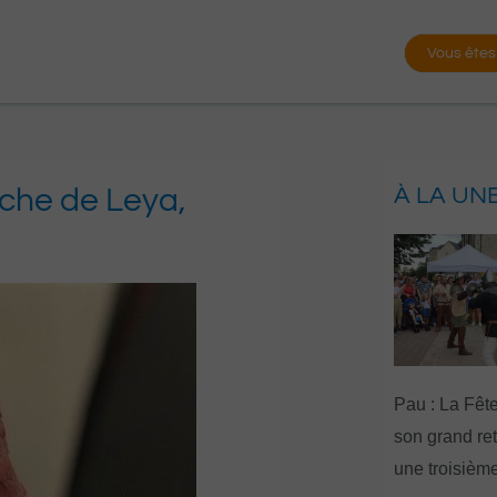
Vous êtes
erche de Leya,
À LA UN
Pau : La Fête
son grand re
une troisième