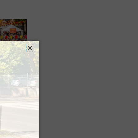
es férias
nt leur
 à Pau