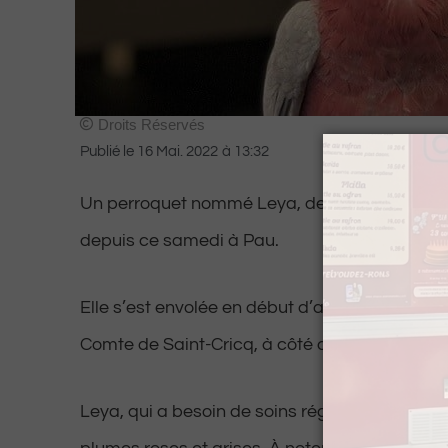
Droits Réservés
Publié le
16 Mai. 2022
à
13:32
Un perroquet nommé Leya, de race rosalbin, 
depuis ce samedi à Pau.
Elle s’est envolée en début d’après-midi au ni
Comte de Saint-Cricq, à côté de la tour des Fl
Leya, qui a besoin de soins réguliers, est re