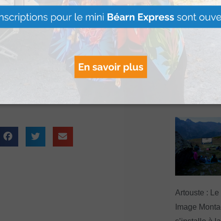
ès est bagué sur la
Le Béret : U
offert par Ve
ssession
Voyages pour
tacter Kristina à
gagnants
Lire Plus »
Artouste : Le
Image Mont