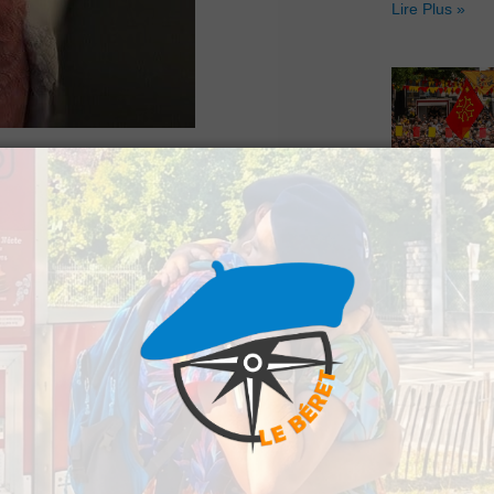
Lire Plus »
est porté disparu
Hestiv’Òc : L
Béarnaises fo
grand retour
Lire Plus »
veau de la rue du
eurs.
connaissable avec ses