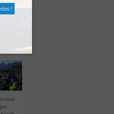
n voyage
rsion
 les grands
 Festival
agne