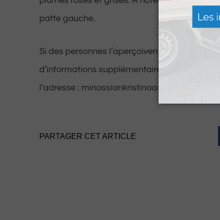
plumes roses et grises. À noter que le cacato
patte gauche.
Si des personnes l’aperçoivent ou sont en po
d’informations supplémentaires, merci de con
l’adresse : minassiankristinaa@gmail.com.
PARTAGER CET ARTICLE