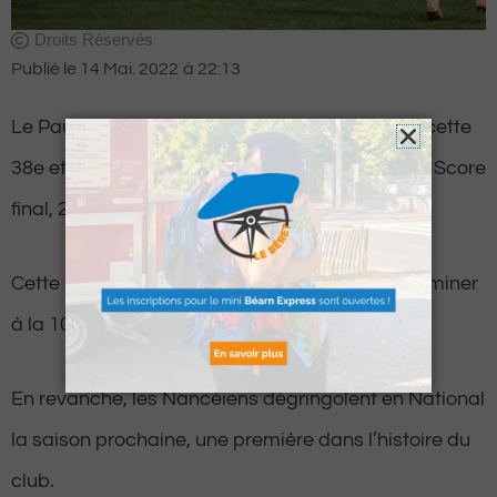
Droits Réservés
Publié le
14 Mai. 2022
à
22:13
Le Pau FC s’est imposé ce samedi soir lors de cette
38e et dernière journée de la saison en Ligue 2. Score
final, 2 buts à 3 face à Nancy.
Cette belle victoire leur permet d’ailleurs de terminer
à la 10e place du championnat.
En revanche, les Nancéiens dégringolent en National
la saison prochaine, une première dans l’histoire du
club.