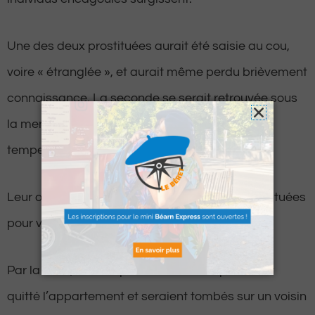
Une des deux prostituées aurait été saisie au cou,
voire « étranglée », et aurait même perdu brièvement
connaissance. La seconde se serait retrouvée sous
la menace d’un pistolet « factice » pointé sur la
tempe, puis plaquée au sol.
Leur objectif aurait été de « braquer » les prostituées
pour voler du numéraire.
Par la suite, les braqueurs auraient rapidement
quitté l’appartement et seraient tombés sur un voisin