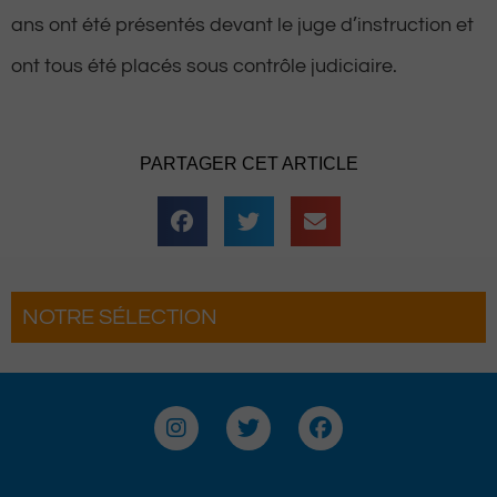
ans ont été présentés devant le juge d’instruction et
ont tous été placés sous contrôle judiciaire.
PARTAGER CET ARTICLE
NOTRE SÉLECTION
 Brouette
Pau : La Fête du Roi fait son gr
rée complètement
pour une troisième édition
I
T
F
n
w
a
s
i
c
t
t
e