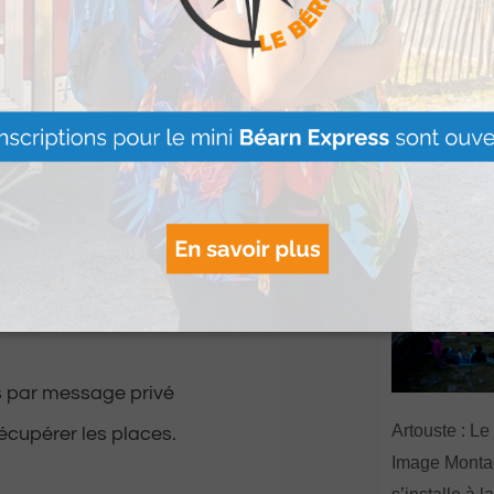
Le Béret : U
offert par Ve
envoyer autant de
Voyages pour
vanche, une seule
gagnants
Lire Plus »
u’au vendredi 29 avril
 la
page Facebook
s par message privé
Artouste : Le
récupérer les places.
Image Mont