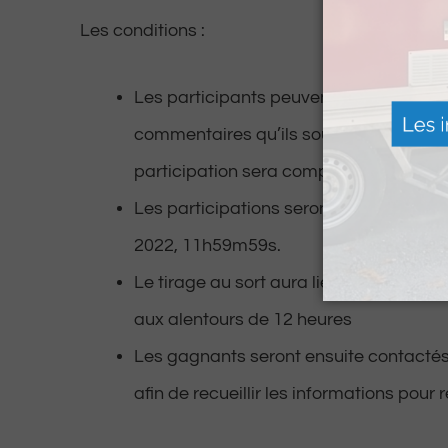
Les conditions :
Les participants peuvent identifier et 
commentaires qu’ils souhaitent. En re
participation sera comptabilisée.
Les participations seront valables jusq
2022, 11h59m59s.
Le tirage au sort aura lieu en direct sur
aux alentours de 12 heures
Les gagnants seront ensuite contacté
afin de recueillir les informations pour 