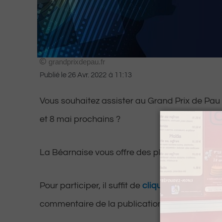
grandprixdepau.fr
Publié le
26 Avr. 2022
à
11:13
Vous souhaitez assister au Grand Prix de Pau q
et 8 mai prochains ?
La Béarnaise vous offre des places week-end 
Pour participer, il suffit de
cliquer ici
et identif
commentaire de la publication Facebook.