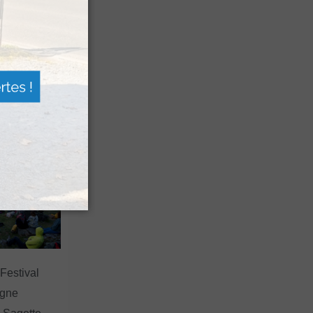
n voyage
rsion
 les grands
 Festival
agne