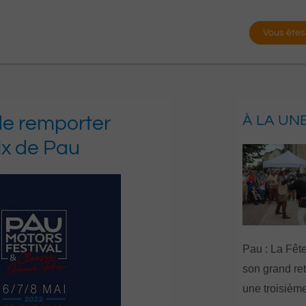
Vous êtes
de remporter
À LA UN
ix de Pau
Pau : La Fête
son grand re
une troisième