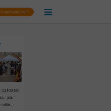
 un professionnel ?
E
 du Roi fait
tour pour
 édition