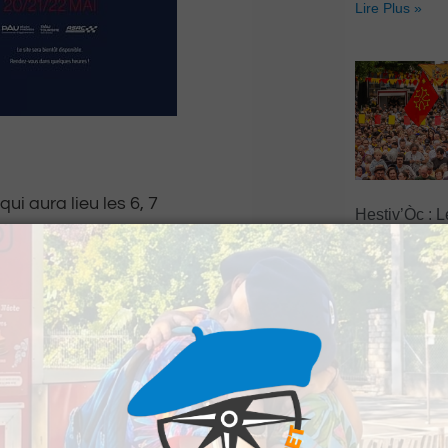
Lire Plus »
ui aura lieu les 6, 7
Hestiv’Òc : L
Béarnaises fo
grand retour
Lire Plus »
!
ier un de vos amis en