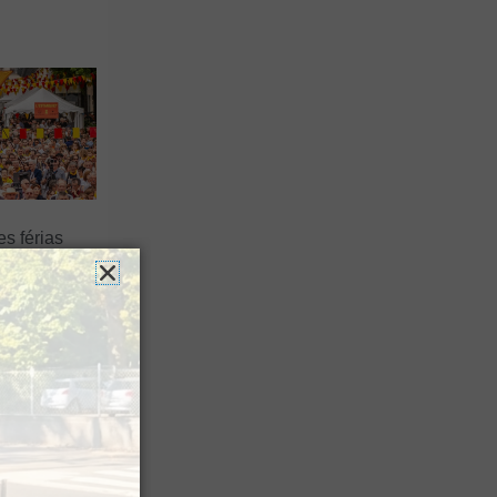
es férias
nt leur
 à Pau