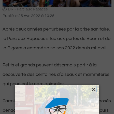
DR - Parc aux Rapaces
Publié le
25 Avr. 2022
à
10:25
Après deux années perturbées par la crise sanitaire,
le Parc aux Rapaces situé aux portes du Béarn et de
la Bigorre a entamé sa saison 2022 depuis mi-avril.
Petits et grands peuvent désormais partir à la
découverte des centaines d’oiseaux et mammifères
qui peuplent le parc animalier.
Parmi les animations, trois spectacles sont proposés
pendant les vacances de Pâques et les autres jours