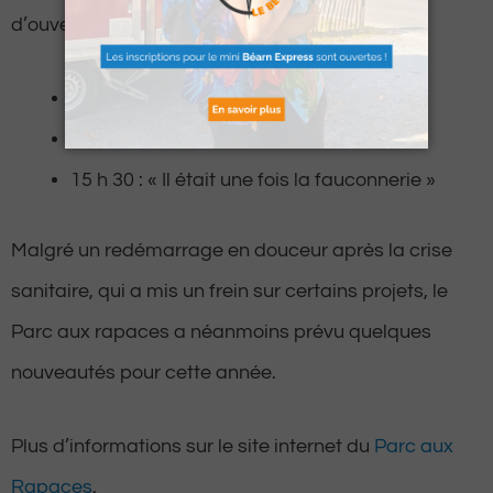
d’ouverture.
11 h 30 : Les jeux équestres médiévaux
13 h 30 : Le ballet des chouettes
15 h 30 : « Il était une fois la fauconnerie »
Malgré un redémarrage en douceur après la crise
sanitaire, qui a mis un frein sur certains projets, le
Parc aux rapaces a néanmoins prévu quelques
nouveautés pour cette année.
Plus d’informations sur le site internet du
Parc aux
Rapaces
.