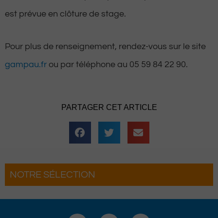
est prévue en clôture de stage.
Pour plus de renseignement, rendez-vous sur le site
gampau.fr
ou par téléphone au 05 59 84 22 90.
PARTAGER CET ARTICLE
NOTRE SÉLECTION
Hestiv’Òc : Les férias Béarnaises font leur
grand retour à Pau