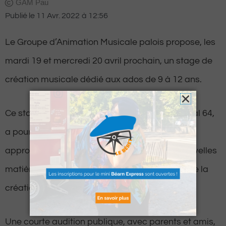
GAM Pau
Publié le
11 Avr. 2022
à
12:56
Le Groupe d’Animation Musicale palois propose, les
mardi 19 et mercredi 20 avril prochain, un stage de
création musicale dédié aux ados de 9 à 12 ans.
Ce stage, soutenu par le Conseil Départemental 64,
a pour objectif un moment privilégié pour
approfondir le jeu d’ensemble, explorer de nouvelles
matières sonores, s’aventurer sur les rivages de la
création musicale.
Une courte audition publique, avec parents et amis,