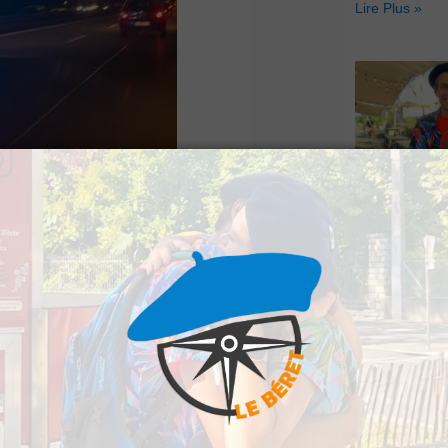
Lire Plus »
Le Béret : U
 dimanche en fin
offert par Ve
Voyages pour
gagnants
Lire Plus »
iture à fait une
 tonneaux.
rois enfants qui ont