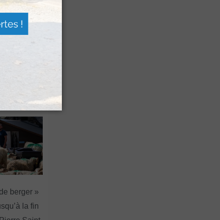
 Festival
agne
a Sagette
 de berger »
squ’à la fin