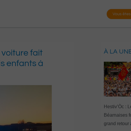
Vous êtes
oiture fait
À LA UN
is enfants à
Hestiv’Òc : L
Béarnaises fo
grand retour