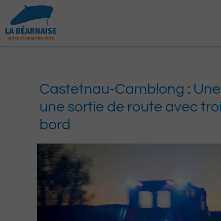
Aller
au
contenu
Castetnau-Camblong : Une v
une sortie de route avec tro
bord