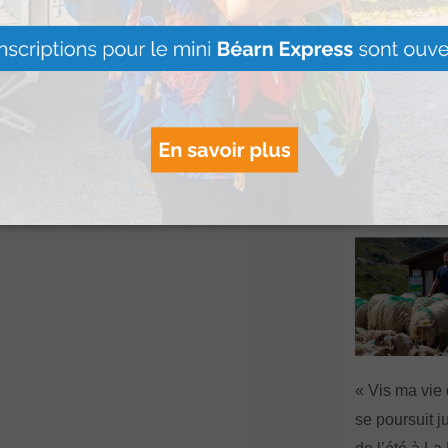
és vers le centre
Artouste : Le
Image Mont
s’installe à l
Lire Plus »
« Vis ma vie
se poursuit ju