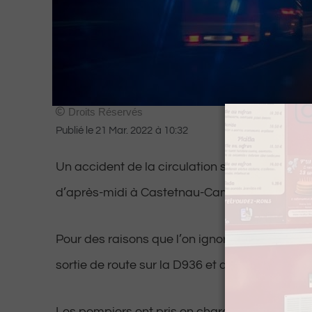
Droits Réservés
Publié le
21 Mar. 2022
à
10:32
Un accident de la circulation s’est produit ce
d’après-midi à Castetnau-Camblong.
Pour des raisons que l’on ignore encore, une vo
sortie de route sur la D936 et a fait plusieurs
Les pompiers ont pris en charge un adulte et t