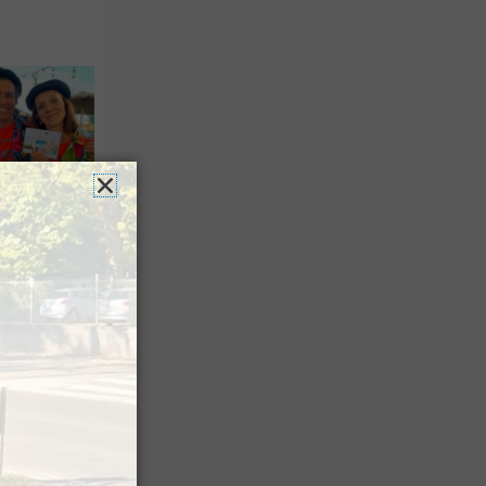
n voyage
rsion
 les grands