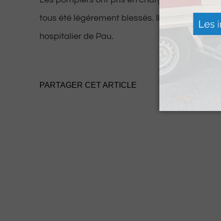
tous été légèrement blessés. Ils ont été évacu
hospitalier de Pau.
PARTAGER CET ARTICLE