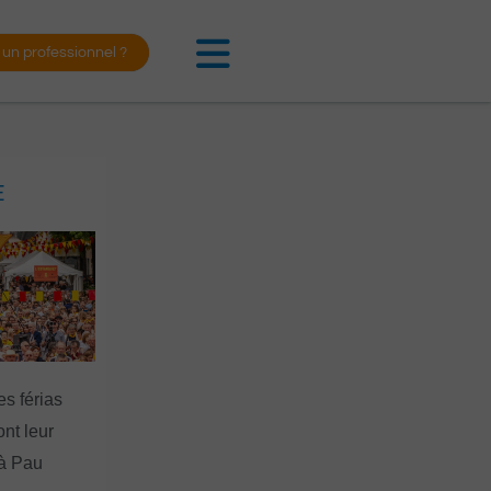
 un professionnel ?
E
es férias
nt leur
 à Pau