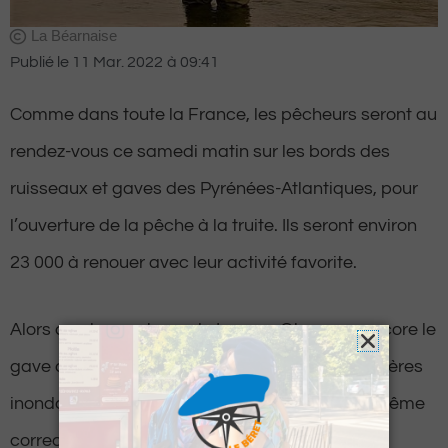
La Béarnaise
Publié le
11 Mar. 2022
à
09:41
Comme dans toute la France, les pêcheurs seront au
rendez-vous ce samedi matin sur les bords des
ruisseaux et gaves des Pyrénées-Atlantiques, pour
l’ouverture de la pêche à la truite. Ils seront environ
23 000 à renouer avec leur activité favorite.
Alors que les secteurs de Laruns, Oloron ou encore le
gave de Pau ont subi des dégâts lors des dernières
inondations, le niveau des eaux reste tout de même
correct pour la pêche.