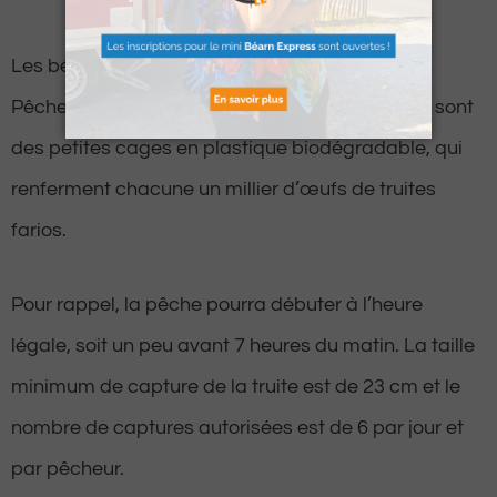
Les bénévoles de la Fédération Nationale de la
Pêche ont d’ailleurs placé des boîtes Vibert. Ce sont
des petites cages en plastique biodégradable, qui
renferment chacune un millier d’œufs de truites
farios.
Pour rappel, la pêche pourra débuter à l’heure
légale, soit un peu avant 7 heures du matin. La taille
minimum de capture de la truite est de 23 cm et le
nombre de captures autorisées est de 6 par jour et
par pêcheur.