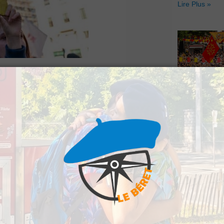
Lire Plus »
blées spontanément
Hestiv’Òc : L
Pau, pour dénoncer
Béarnaises fo
grand retour
Lire Plus »
rainienne, qui ont
t au gouvernement
et ainsi exclure