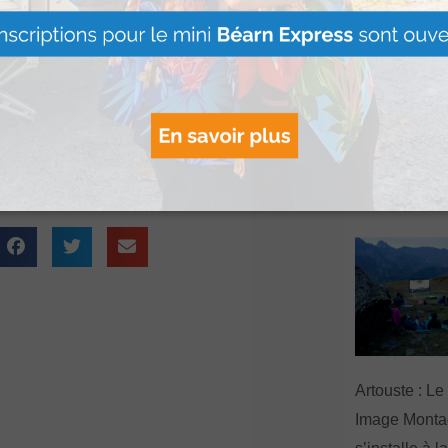
nanciers et arrêter
Le Béret : U
offert par Ve
ainiens est d’ailleurs
Voyages pour
nceau à Pau.
gagnants
Lire Plus »
Artouste : Le
Image Mont