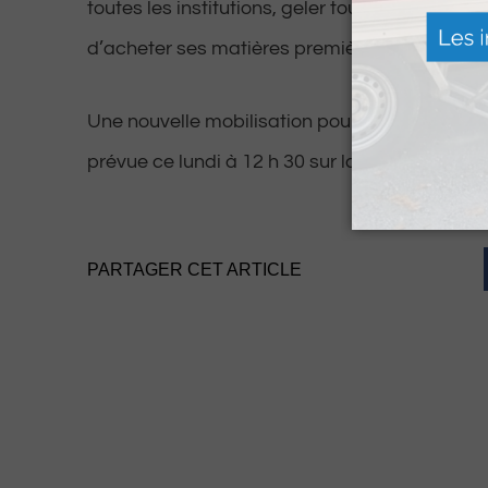
toutes les institutions, geler tous ses avoirs fi
d’acheter ses matières premières.
Une nouvelle mobilisation pour soutenir les ukr
prévue ce lundi à 12 h 30 sur la place Cleme
PARTAGER CET ARTICLE