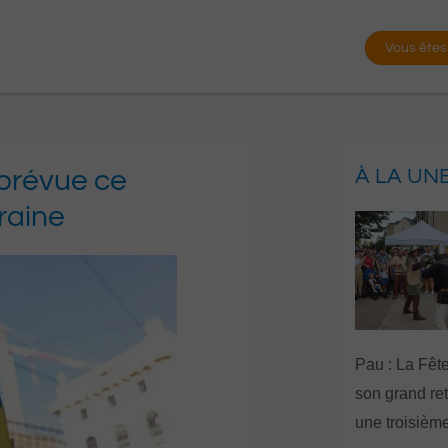
Vous êtes
 prévue ce
À LA UN
raine
Pau : La Fête
son grand re
une troisième