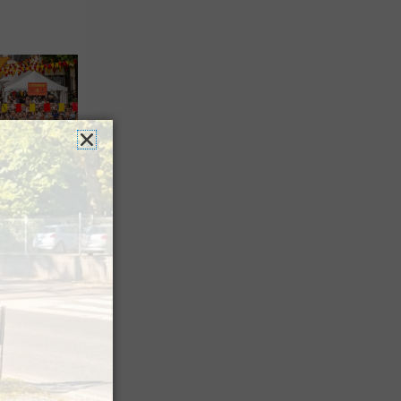
es férias
nt leur
 à Pau