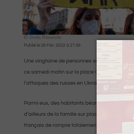
Droits Réservés
Publié le
26 Fév. 2022
à
21:56
Une vingtaine de personnes se sont rassem
ce samedi matin sur la place Clemenceau à 
l’attaques des russes en Ukraine.
Parmi eux, des habitants béarnais d’origine uk
d’ailleurs de la famille sur place, demanden
français de rompre totalement avec la Russie 