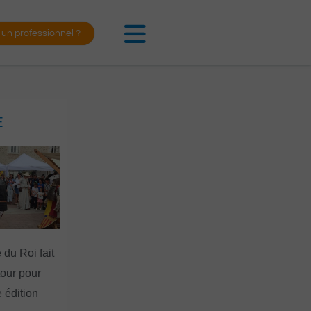
 un professionnel ?
E
 du Roi fait
tour pour
 édition