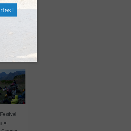
n voyage
rsion
 les grands
 Festival
agne