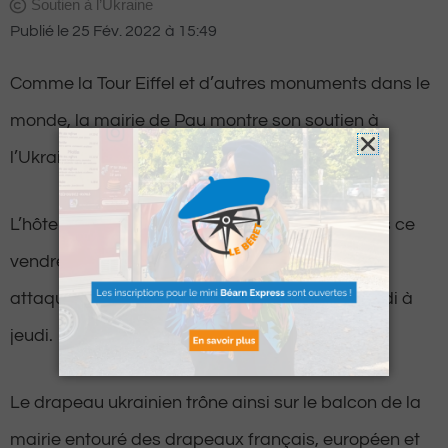
Soutien à l’Ukraine
Publié le
25 Fév. 2022
à
15:49
Comme la Tour Eiffel et d’autres monuments dans le
monde, la mairie de Pau montre son soutien à
l’Ukraine.
L’hôtel de ville de Pau a en effet déployé depuis ce
vendredi midi le drapeau bleu et jaune du pays
attaqué par la Russie depuis la nuit de mercredi à
jeudi.
Le drapeau ukrainien trône ainsi sur le balcon de la
mairie entouré des drapeaux français, européen et