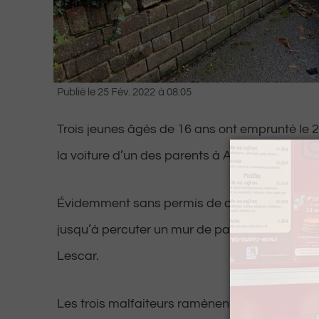
Publié le
25 Fév. 2022
à
08:05
Trois jeunes âgés de 16 ans ont emprunté le
la voiture d’un des parents à Artix, pour faire u
Évidemment sans permis de conduire, le grou
jusqu’à percuter un mur de parpaings situé pr
Lescar.
Les trois malfaiteurs ramènent tant bien que 