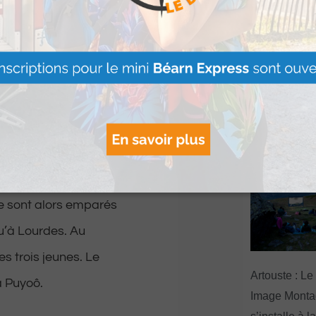
enir, bien sûr.
Le Béret : U
radations et
offert par Ve
Voyages pour
gagnants
Lire Plus »
écouvrent les
icule.
 se sont alors emparés
qu’à Lourdes. Au
es trois jeunes. Le
Artouste : Le
à Puyoô.
Image Mont