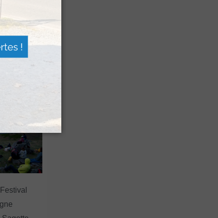
n voyage
rsion
 les grands
 Festival
agne