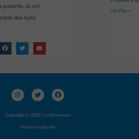
s’installe à l
 parents, ils ont
Lire Plus »
mble des faits.
I
T
F
n
w
a
s
i
c
t
t
e
Copyright © 2026 | La Béarnaise
a
t
b
g
e
o
Mentions Légales
r
r
o
a
k