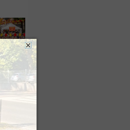
es férias
nt leur
 à Pau