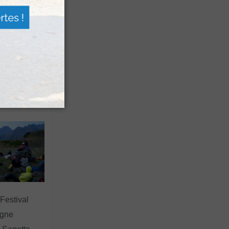
n voyage
rsion
 les grands
 Festival
agne