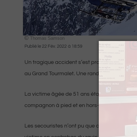
Thomas Samson
Publié le
22 Fév. 2022
à
18:59
Un tragique accident s’est produit ce mardi 
au Grand Tourmalet. Une randonneuse a fait u
La victime âgée de 51 ans était partie en ra
compagnon à pied et en hors-piste.
Les secouristes n’ont pu que constater le corp