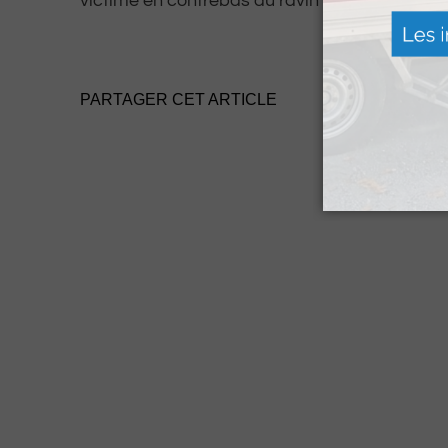
victime en contrebas du ravin de Toue, en Ba
PARTAGER CET ARTICLE