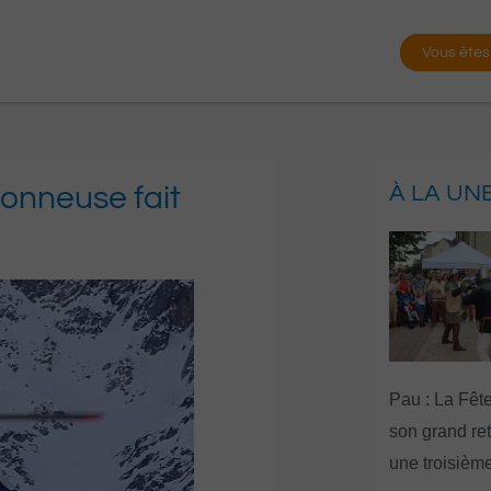
Vous êtes
onneuse fait
À LA UN
Pau : La Fête
son grand re
une troisième