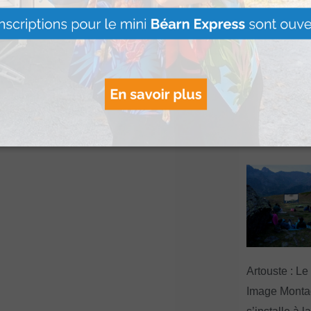
règes.
Le Béret : U
offert par Ve
Voyages pour
gagnants
Lire Plus »
Artouste : Le
Image Mont