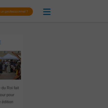
 un professionnel ?
E
 du Roi fait
tour pour
 édition