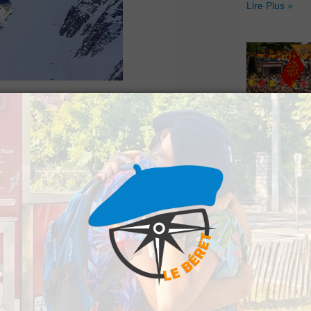
Lire Plus »
en début d’après-midi
Hestiv’Òc : L
ne chute mortelle.
Béarnaises fo
grand retour
Lire Plus »
ndonnée avec son
s sans vie de la