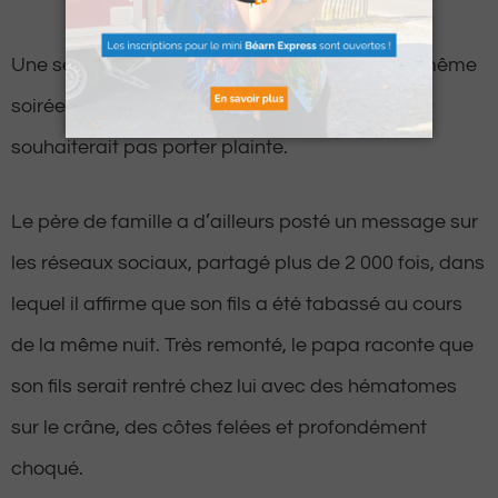
Une seconde agression aurait eu lieu dans la même
soirée, mais la victime âgée de 19 ans ne
souhaiterait pas porter plainte.
Le père de famille a d’ailleurs posté un message sur
les réseaux sociaux, partagé plus de 2 000 fois, dans
lequel il affirme que son fils a été tabassé au cours
de la même nuit. Très remonté, le papa raconte que
son fils serait rentré chez lui avec des hématomes
sur le crâne, des côtes felées et profondément
choqué.