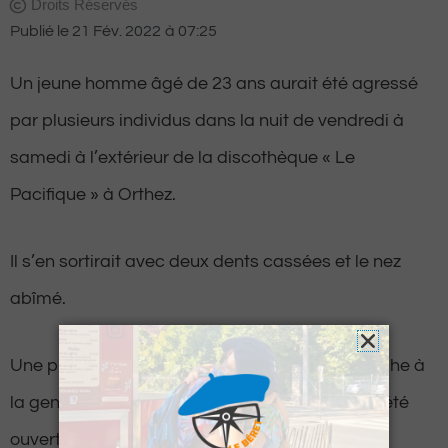
Droits Réservés
Publié le
21 Fév. 2022
à
07:25
Un jeune homme âgé de 23 ans aurait été agressé
par plusieurs individus dans la nuit de vendredi à
samedi à l’extérieur de la discothèque « Le
Pacifique » à Orthez.
Il s’en sortirait avec deux dents cassées et le nez
abîmé.
Une plainte a d’ailleurs été déposée ce dimanche à
la gendarmerie d’Orthez. Une enquête a donc été
ouverte.