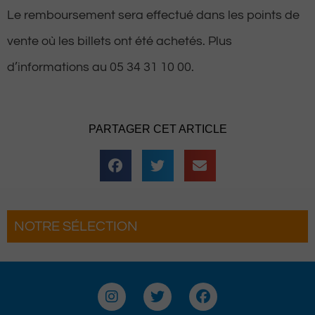
Le remboursement sera effectué dans les points de
vente où les billets ont été achetés. Plus
d’informations au 05 34 31 10 00.
PARTAGER CET ARTICLE
NOTRE SÉLECTION
 Béret : Un voyage offert par Version
oyages pour les grands gagnants
I
T
F
n
w
a