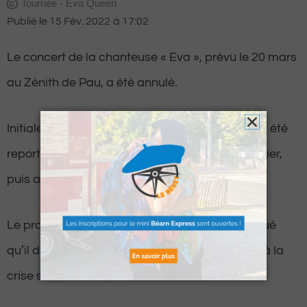
Tournée - Eva Queen
Publié le
15 Fév. 2022
à
17:02
Le concert de la chanteuse « Eva », prévu le 20 mars
au Zénith de Pau, a été annulé.
Initialement prévu le 17 décembre 2020, il avait été
reporté une première fois au 13 novembre dernier,
puis au 20 mars prochain.
Le producteur a fait savoir dans un communiqué
qu’il devait finalement annuler le concert suite à la
crise sanitaire.