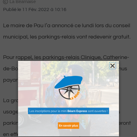
La Béarnaise
Publié le
11 Fév. 2022
à
10:16
Le maire de Pau l’a annoncé ce lundi lors du conseil
municipal, les parkings-relais vont redevenir gratuit.
Pour rappel, les parkings-relais Clinique, Catherine-
de-Bourbon et du Stade du Hameau sont devenus
payants que depuis l’été dernier.
La gratuité de ces 3 parkings, désertés par les
usagers, coïncide avec la hausse des tarifs des
parkings en centre-ville de Pau. Les barrières seront
en effet levées dès le 1er mars prochain.