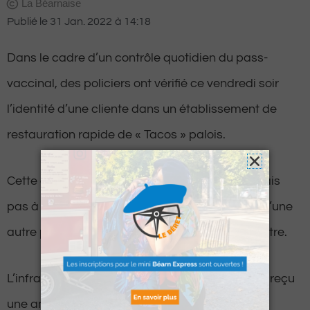
La Béarnaise
Publié le
31 Jan. 2022
à
14:18
Dans le cadre d’un contrôle quotidien du pass-
vaccinal, des policiers ont vérifié ce vendredi soir
l’identité d’une cliente dans un établissement de
restauration rapide de « Tacos » palois.
Cette dernière avait bien un certificat covid, mais
pas à son nom. Ce pass était en effet au nom d’une
autre personne qu’elle a déclaré ne pas connaitre.
L’infraction a été retenue à son encontre. Elle a reçu
une amende de 135 euros.