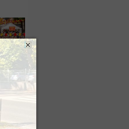
es férias
nt leur
 à Pau