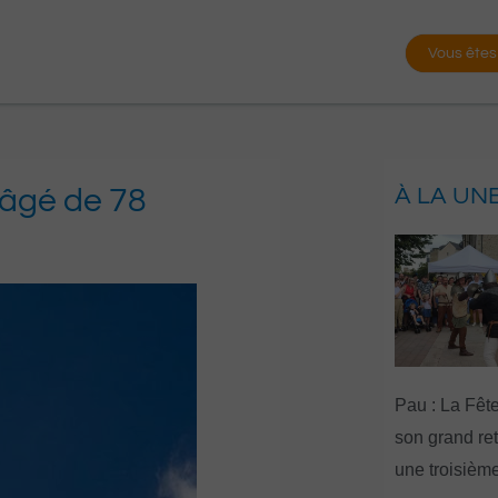
Vous êtes
 âgé de 78
À LA UN
Pau : La Fête
son grand re
une troisième