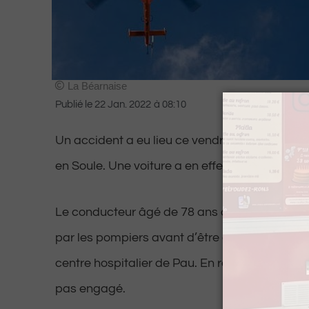
La Béarnaise
Publié le
22 Jan. 2022
à
08:10
Un accident a eu lieu ce vendredi en fin d’ap
en Soule. Une voiture a en effet chuté dans un
Le conducteur âgé de 78 ans a dû être désin
par les pompiers avant d’être évacué dans un 
centre hospitalier de Pau. En revanche, son pro
pas engagé.