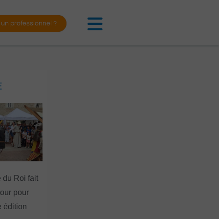
 un professionnel ?
E
 du Roi fait
tour pour
 édition