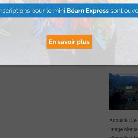
restent encore à
Le Béret : U
offert par Ve
Voyages pour
gagnants
Lire Plus »
Artouste : Le
Image Mont