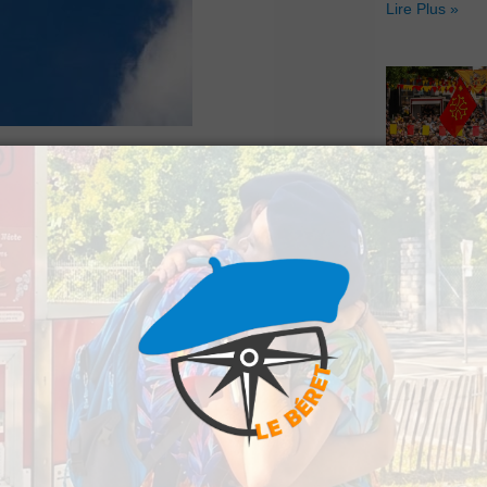
Lire Plus »
rès-midi à Aussurucq,
Hestiv’Òc : L
 ravin.
Béarnaises fo
grand retour
Lire Plus »
carcéré du véhicule
état grave vers le
nostic vital ne serait