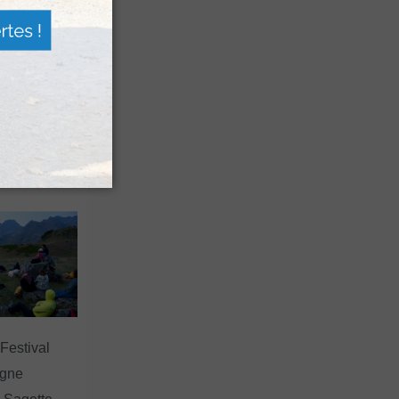
n voyage
rsion
 les grands
 Festival
agne