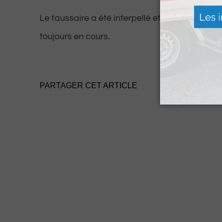
Le faussaire a été interpellé et placé en gard
toujours en cours.
PARTAGER CET ARTICLE