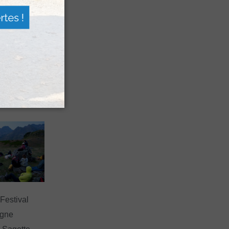
n voyage
rsion
 les grands
 Festival
agne