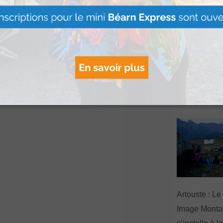
e à vue. L’enquête est
Le Béret : U
offert par Ve
Voyages pour
gagnants
Lire Plus »
Artouste : Le
Image Mont