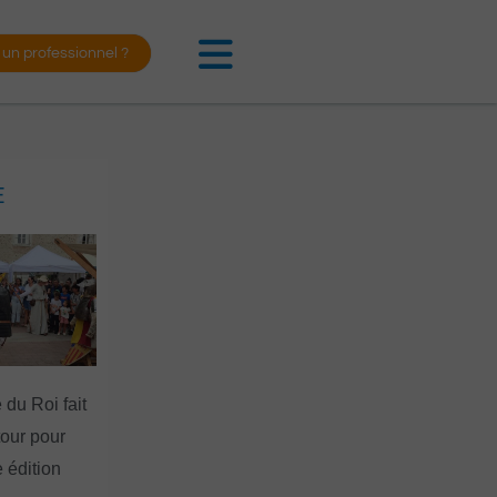
 un professionnel ?
E
 du Roi fait
tour pour
 édition