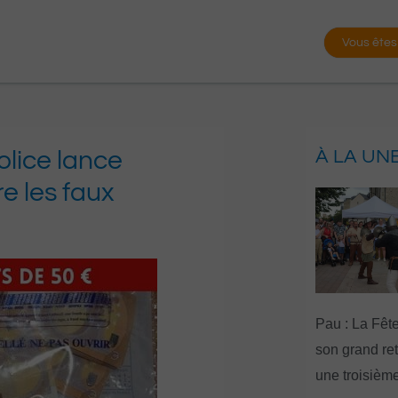
Vous êtes
olice lance
À LA UN
re les faux
Pau : La Fête
son grand re
une troisième