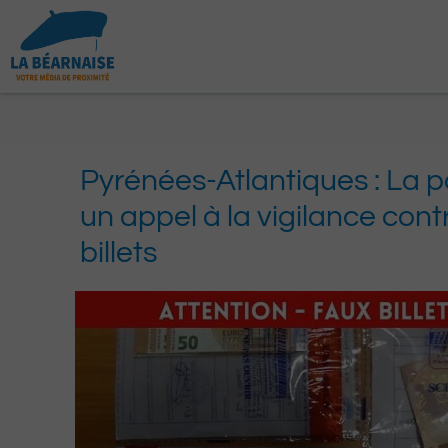
Aller
au
contenu
Pyrénées-Atlantiques : La p
un appel à la vigilance cont
billets