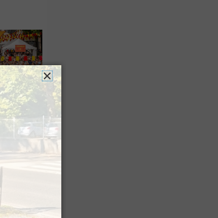
es férias
nt leur
 à Pau