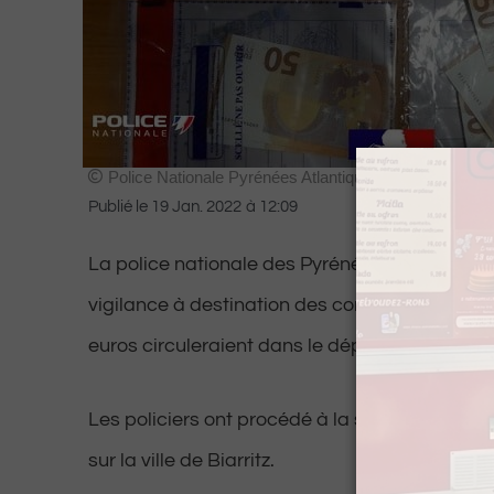
Police Nationale Pyrénées Atlantiques
Publié le
19 Jan. 2022
à
12:09
La police nationale des Pyrénées-Atlantiques 
vigilance à destination des commerçants. Des
euros circuleraient dans le département.
Les policiers ont procédé à la saisie de 58 fau
sur la ville de Biarritz.