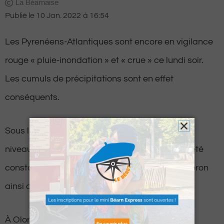
La Béarnaise
Publié le
10 Jan. 2022
à
16:54
Les Pyrenéens-Atlantiques sont encore en vigilance
rouge « pluie-inondation » et « crue » ce lundi soir.
Les cumuls de précipitations sont en effet
conséquents.
Sous l’effet des précipitations importantes, des
niveaux de débordement dommageables ont été
constatés à proximité du Saison, du gave d’Oloron
ainsi que le gave de Pau.
À Oloron-Sainte-Marie et à Escos, la hauteur