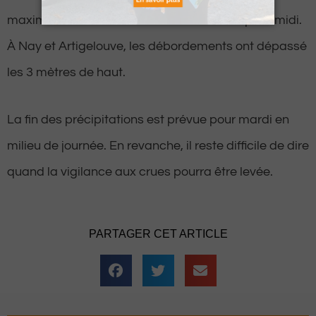
maximale a atteint les 5 mètres ce lundi après-midi.
À Nay et Artigelouve, les débordements ont dépassé
les 3 mètres de haut.
La fin des précipitations est prévue pour mardi en
milieu de journée. En revanche, il reste difficile de dire
quand la vigilance aux crues pourra être levée.
PARTAGER CET ARTICLE