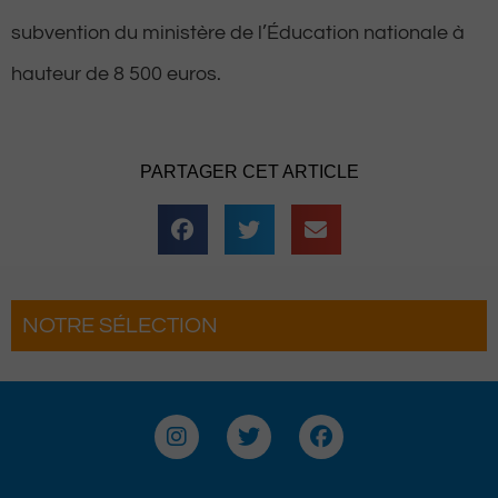
subvention du ministère de l’Éducation nationale à
hauteur de 8 500 euros.
PARTAGER CET ARTICLE
NOTRE SÉLECTION
Laàs : Les 3 Heures de la Brouette
reviennent pour une soirée complètement
déjantée
I
T
F
n
w
a
s
i
c
t
t
e