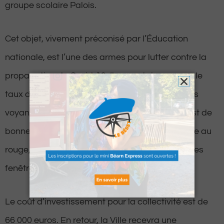
groupe scolaire Palois.
Cet objet, vivement préconisé par l’Éducation
nationale, est l’une des armes pour lutter contre la
propagation du Covid-19. Il permet de mesurer le
taux d’air expiré dans une pièce. Équipé de trois
voyants de couleur, si le capteur est vert, l’air est de
bonne qualité et dès qu’il passe à l’orange, voire au
rouge, les enseignants sont avertis pour ouvrir les
fenêtres et ainsi faire circuler l’air.
Le coût d’investissement pour la collectivité est de
66 000 euros. En retour, la Ville recevra une