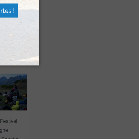
n voyage
rsion
 les grands
 Festival
agne