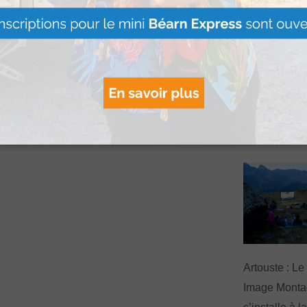
Le Béret : U
offert par Ve
Voyages pour
gagnants
Lire Plus »
Artouste : Le
Image Mont