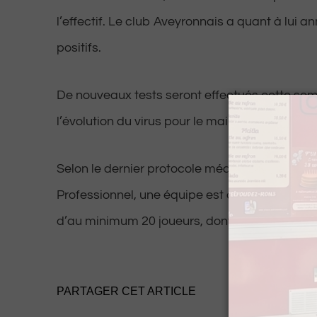
l’effectif. Le club Aveyronnais a quant à lui 
positifs.
De nouveaux tests seront effectués cette sem
l’évolution du virus pour le maintien de la renc
Selon le dernier protocole médical de la Ligue
Professionnel, une équipe est autorisée à joue
d’au minimum 20 joueurs, dont un gardien.
PARTAGER CET ARTICLE