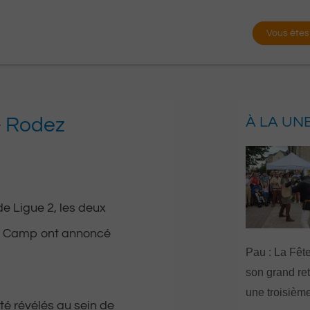
Vous êtes
– Rodez
À LA UN
e Ligue 2, les deux
te Camp ont annoncé
Pau : La Fête
son grand re
une troisième
té révélés au sein de