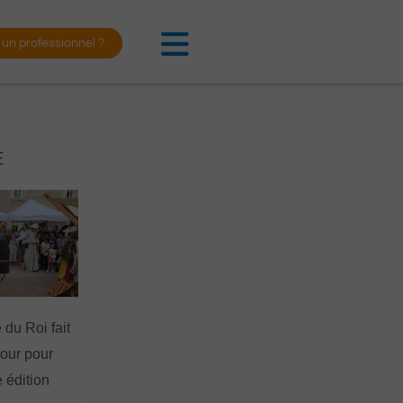
 un professionnel ?
E
 du Roi fait
tour pour
 édition