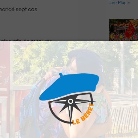
Lire Plus »
annoncé sept cas
aine afin de mesurer
ontre.
Hestiv’Òc : L
 de Football
Béarnaises fo
grand retour
r tant qu’elle dispose
Lire Plus »