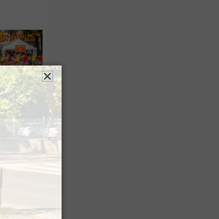
es férias
nt leur
 à Pau