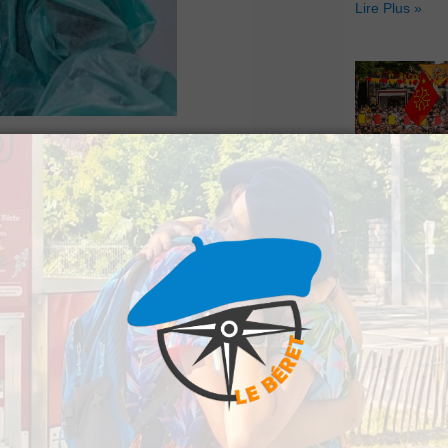
Lire Plus »
ntinue de grimper
Hestiv’Òc : L
’incidence au 30
Béarnaises fo
grand retour
les hôpitaux ne sont
Lire Plus »
t à 165 personnes,