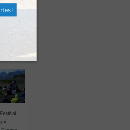
n voyage
rsion
 les grands
 Festival
agne