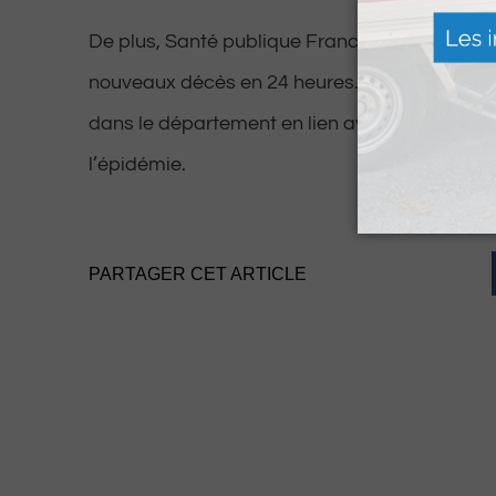
De plus, Santé publique France a déploré ce 
nouveaux décès en 24 heures. Le bilan est d
dans le département en lien avec le Covid-19
l’épidémie.
PARTAGER CET ARTICLE