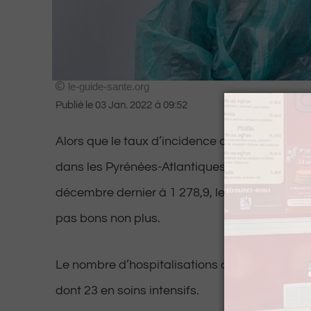
le-guide-sante.org
Publié le
03 Jan. 2022
à
09:52
Alors que le taux d’incidence du Covid-19 co
dans les Pyrénées-Atlantiques avec un taux d
décembre dernier à 1 278,9, les chiffres dans 
pas bons non plus.
Le nombre d’hospitalisations demeure en effe
dont 23 en soins intensifs.