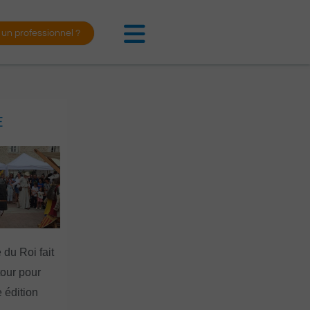
 un professionnel ?
E
 du Roi fait
tour pour
 édition