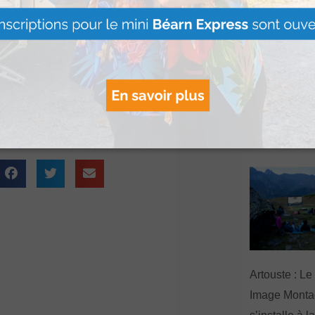
dimanche soir trois
Le Béret : U
onc passé 577 décès
offert par Ve
 depuis le début de
Voyages pour
gagnants
Lire Plus »
Artouste : Le
Image Mont