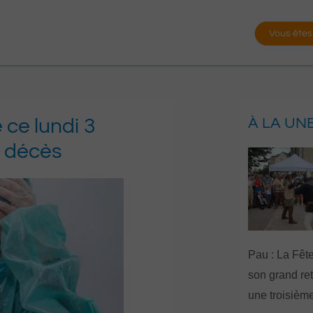
Vous êtes
 ce lundi 3
À LA UN
x décès
Pau : La Fête
son grand re
une troisième