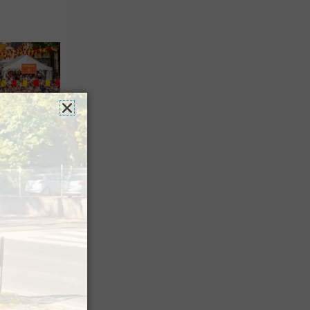
es férias
nt leur
 à Pau