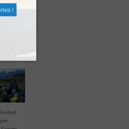
n voyage
rsion
 les grands
 Festival
agne