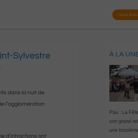
Vous êtes
int-Sylvestre
À LA UN
e
s dans la nuit de
de l’agglomération
Pau : La Fête
son grand re
une troisième
ne d’infractions ont