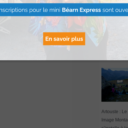
Le Béret : U
offert par Ve
Voyages pour
gagnants
Lire Plus »
Artouste : Le
Image Mont