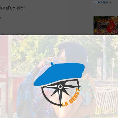
Lire Plus »
re d’un état
.
us plus d’une
, accidents ou encore
été constaté.
Hestiv’Òc : L
Béarnaises fo
grand retour
Lire Plus »