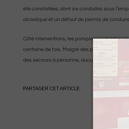
été constatées, dont six conduites sous l’empi
alcoolique et un défaut de permis de conduire
Côté interventions, les pompiers sont interven
centaine de fois. Malgré des petits incendies
des secours à personne, aucun fait grave n’a 
PARTAGER CET ARTICLE