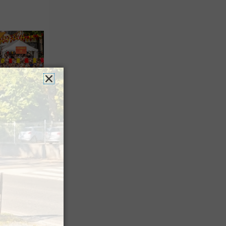
es férias
nt leur
 à Pau