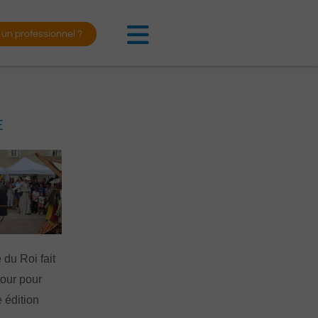
 un professionnel ?
E
 du Roi fait
tour pour
 édition