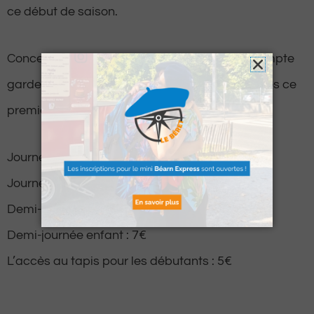
ce début de saison.
Concernant le prix d’entrée, le site ossalois compte
garder ses tarifs attractifs pour faire le plein dès ce
premier week-end des vacances de Noël.
Journée adulte : 19€
Journée enfant : 9€
Demi-journée adulte : 14€
Demi-journée enfant : 7€
L’accès au tapis pour les débutants : 5€