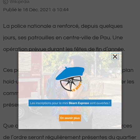
Wikipédia
Publié le
16 Déc. 2021
à
10:44
La police nationale a renforcé, depuis quelques
jours, ses patrouilles en centre-ville de Pau. Une
opération prévue durant les fêtes de fin d’année.
Ces patrouilles se déroulent dans le cadre du « plan
hold-up », un dispositif qui a pour but de rassurer les
commerçants tout en assurant également une
présence auprès des passants.
Que ce soit en VTT, à pied ou en véhicule, les forces
de l’ordre seront régulièrement présentes du quartier