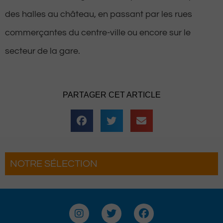
des halles au château, en passant par les rues
commerçantes du centre-ville ou encore sur le
secteur de la gare.
PARTAGER CET ARTICLE
NOTRE SÉLECTION
Hestiv’Òc : Les férias Béarnaises font leur
grand retour à Pau
I
T
F
n
w
a