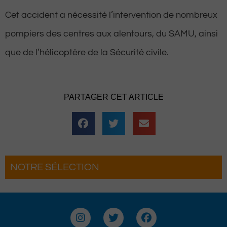
Cet accident a nécessité l’intervention de nombreux
pompiers des centres aux alentours, du SAMU, ainsi
que de l’hélicoptère de la Sécurité civile.
PARTAGER CET ARTICLE
NOTRE SÉLECTION
s : Les 3 Heures de la Brouette
iennent pour une soirée complètement
antée
I
T
F
n
w
a