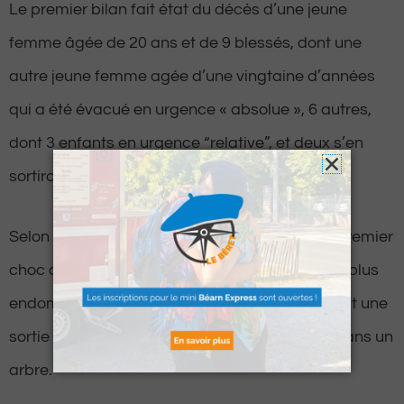
Le premier bilan fait état du décès d’une jeune
femme âgée de 20 ans et de 9 blessés, dont une
autre jeune femme agée d’une vingtaine d’années
qui a été évacué en urgence « absolue », 6 autres,
dont 3 enfants en urgence “relative”, et deux s’en
sortiraient indemnes.
Selon les premiers éléments de l’enquête, un premier
choc aurait eu lieu entre les deux véhicules les plus
endommagés, puis les deux autres auraient fait une
sortie de route, dont l’un a terminé sa course dans un
arbre.