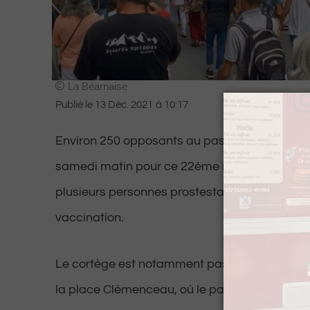
La Béarnaise
Publié le
13 Déc. 2021
à
10:17
Environ 250 opposants au pass sanitaire étai
samedi matin pour ce 22ème rendez-vous à P
plusieurs personnes prostestaient également 
vaccination.
Le cortège est notamment passé par le march
la place Clémenceau, où le pass sanitaire es