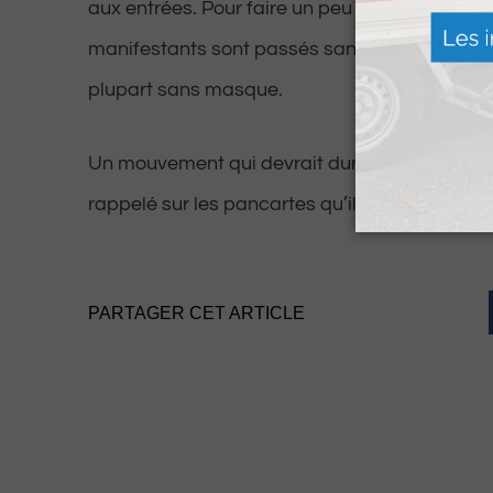
aux entrées. Pour faire un peu de provocation,
manifestants sont passés sans présenter le 
plupart sans masque.
Un mouvement qui devrait durer selon les man
rappelé sur les pancartes qu’ils iront jusqu’au
PARTAGER CET ARTICLE