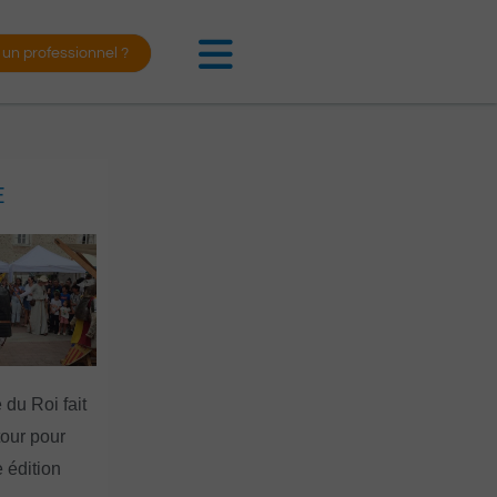
 un professionnel ?
E
 du Roi fait
tour pour
 édition