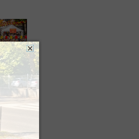
es férias
nt leur
 à Pau