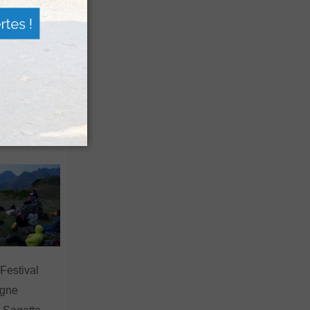
n voyage
rsion
 les grands
 Festival
agne