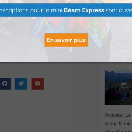
 certains
sésame, pour la
Le Béret : U
offert par Ve
Voyages pour
ifestants, qui ont
gagnants
 bout.
Lire Plus »
Artouste : Le
Image Mont