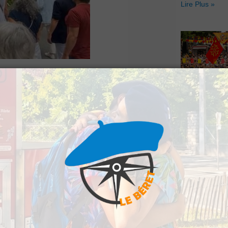
Lire Plus »
ent présents ce
Hestiv’Òc : L
au. Parmi eux,
Béarnaises fo
grand retour
contre la
Lire Plus »
é de Noël situé sur
t censé être réclamé