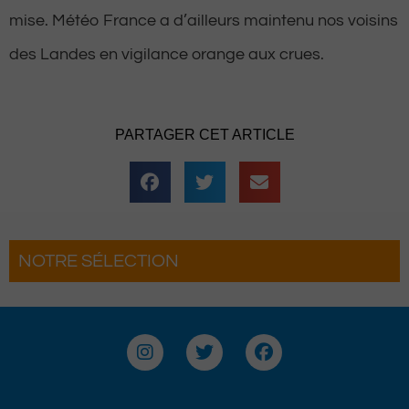
mise. Météo France a d’ailleurs maintenu nos voisins
des Landes en vigilance orange aux crues.
PARTAGER CET ARTICLE
NOTRE SÉLECTION
La Fête du Roi fait son grand retour
ne troisième édition
I
T
F
n
w
a
s
i
c
t
t
e