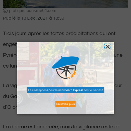
pratique.tourisme64.com
Publié le
13 Déc. 2021
à
18:39
Trois jours après les fortes précipitations qui ont
engendré des débordements conséquents, les
Pyrénées-Atlantiques repassent en vigilance jaune
ce lundi soir.
La vigilance a été totalement levée pour le secteur
du Gave de Pau, du Saison ou encore du Gave
d’Oloron.
La décrue est amorcée, mais la vigilance reste de