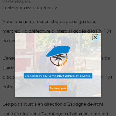
wikipedia.org
Publié le
09 Déc. 2021
à
08:02
Face aux nombreuses chutes de neige de ce
mercredi, la préfecture à interdit l’accès à la RN 134
en direction du Somport.
L’ensembles des véhicules de plus de 7,5 tonnes de
poids total autorisé en charge sont donc interdit
d’accès, au moins jusqu’à ce jeudi soir, sur la RN 134
entre Gurmençon et les Forges d’Abel.
Les poids lourds en direction d’Espagne devront
donc se stopper à Gurmençon et ceux en direction