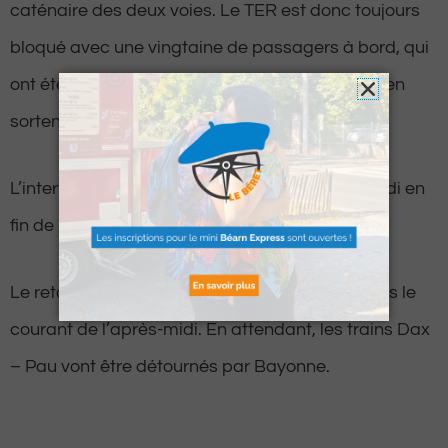
caténaire des deux voies. Le TER est donc toujours
bloqué avec une vingtaine de passagers à bord, qui
ont été évacués par bus. Tous les passagers s’en
sortent indemnes.
L’intervention était toujours en cours ce mercredi en
fin de matinée pour rétablir la circulation.
Le retour à la normale est d’ailleurs espéré dans le
courant de l’après-midi. En attendant, les trains Dax
– Pau vont être détournés par Bayonne.