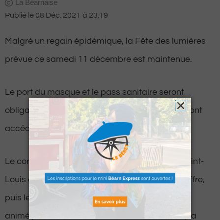
La Béarnaise
Publié le
08 Déc. 2021
à
23:19
Malgré un regain épidémique, la Fête des lumières
prévue ce samedi 11 décembre est maintenue.
Le port du masque et le pass sanitaire seront
obligatoires pour les participants qui souhaiteront
accéder au boulevard des Pyrénées.
Le cortège s’élancera à 18h30 depuis la rue Saint-
Louis avant d’emprunter la rue du Maréchal Joffre,
puis les rues Gassion, Henri-IV et Adoue. Il sera
animé par les échassières des Divines Nanas, la