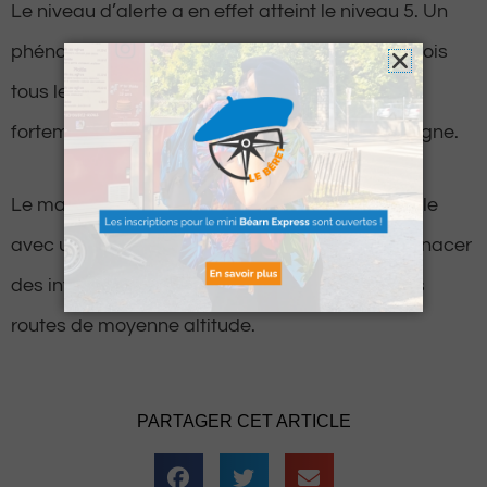
Le niveau d’alerte a en effet atteint le niveau 5. Un
phénomène qui se produirait en moyenne une fois
tous les 5 ans. Suite à ce niveau d’alerte, il est
fortement déconseillé de s’aventurer en montagne.
Le manteau neigeux est en effet devenu instable
avec une neige fraîche et ventée. Il pourrait menacer
des infrastructures de montagne et parfois des
routes de moyenne altitude.
PARTAGER CET ARTICLE