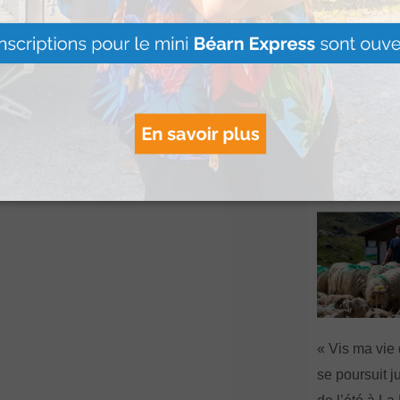
Artouste : Le
Image Mont
s’installe à l
Lire Plus »
« Vis ma vie
se poursuit ju