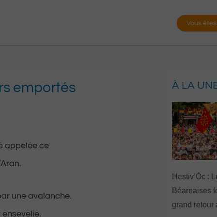
Vous êtes
rs emportés
À LA UN
é appelée ce
’Aran.
Hestiv’Òc : L
Béarnaises fo
par une avalanche.
grand retour
ensevelie.