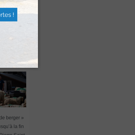
 Festival
agne
a Sagette
 de berger »
squ’à la fin