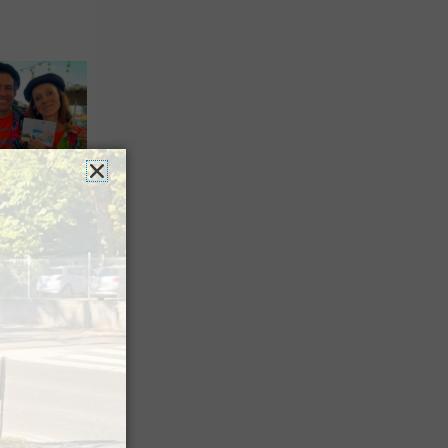
n voyage
rsion
 les grands