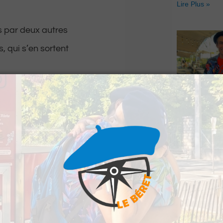
Lire Plus »
s par deux autres
, qui s’en sortent
u est passé au
Le Béret : U
n niveau 5 au-
offert par Ve
Voyages pour
gagnants
Lire Plus »