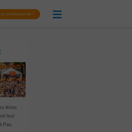
 un professionnel ?
E
es férias
nt leur
 à Pau