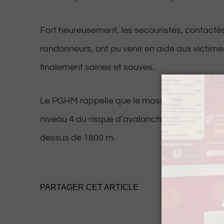
Fort heureusement, les secouristes, contacté
randonneurs, ont pu venir en aide aux victimes
finalement saines et sauves.
Le PGHM rappelle que le massif d’Aspe-Ossa
niveau 4 du risque d’avalanche, avec même u
dessus de 1800 m.
PARTAGER CET ARTICLE