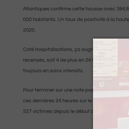
Atlantiques confirme cette hausse avec 384,68
000 habitants. Un taux de positivité à la haut
2020.
Coté hospitalisations, ça augmente aussi av
recensés, soit 4 de plus en 24 heures. Parmi e
toujours en soins intensifs.
Pour terminer sur une note positive, aucun dé
ces dernières 24 heures sur le département. L
527 victimes depuis le début de l’épidémie.