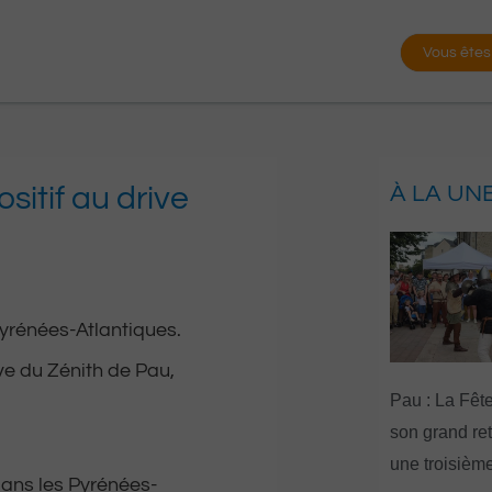
Vous êtes
ositif au drive
À LA UN
yrénées-Atlantiques.
ive du Zénith de Pau,
Pau : La Fête
son grand re
une troisième
dans les Pyrénées-