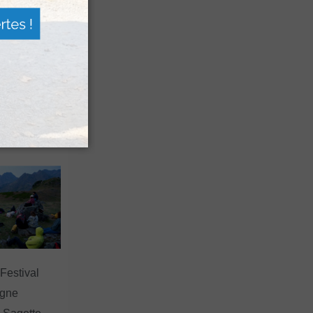
n voyage
rsion
 les grands
 Festival
agne