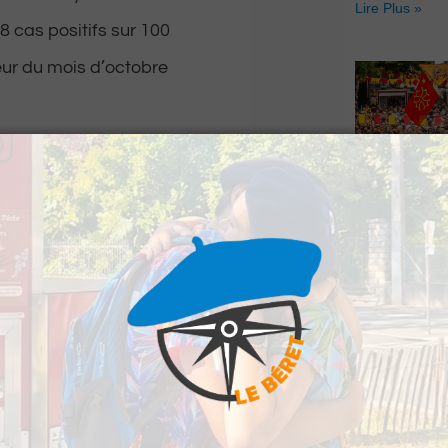
Lire Plus »
 cas positifs sur 100
eur du mois d’octobre
ec 91 malades
ux, 9 se trouvent
Hestiv’Òc : L
Béarnaises fo
grand retour
Lire Plus »
cès n’a été déploré
e bilan reste donc à