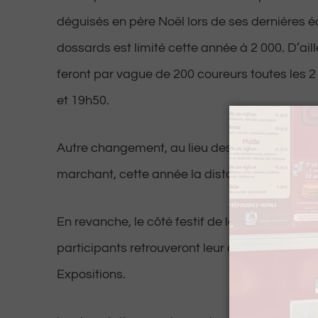
déguisés en père Noël lors de ses dernières é
dossards est limité cette année à 2 000. D’aill
feront par vague de 200 coureurs toutes les 
et 19h50.
Autre changement, au lieu des 10 km à parcou
marchant, cette année la distance est réduite
En revanche, le côté festif de la course est a
participants retrouveront leur chrono à l’arri
Expositions.