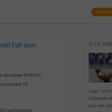
Vous êtes
ël fait son
À LA UN
 des pères Noël fait
u le samedi 18
Laàs : Les 3
la Brouette r
pour une soi
000 participants