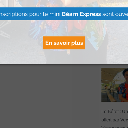
ligne
jusqu’au
Hestiv’Òc : L
Béarnaises fo
grand retour
Lire Plus »
Le Béret : U
offert par Ve