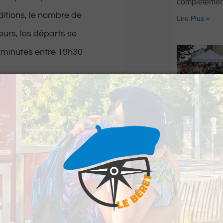
complètemen
ditions, le nombre de
Lire Plus »
eurs, les départs se
2 minutes entre 19h30
rir en courant ou en
Pau : La Fête
 à 6 km.
son grand re
une troisième
ssuré et chacun des
Lire Plus »
vée au Parc des