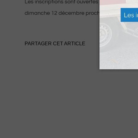
Les inscriptions sont ouvertes uniquement
en 
dimanche 12 décembre prochain.
PARTAGER CET ARTICLE