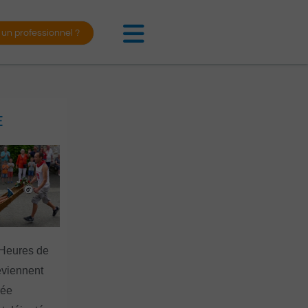
 un professionnel ?
E
 Heures de
eviennent
rée