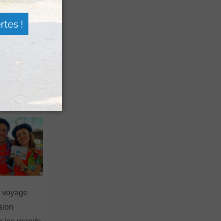
es férias
nt leur
 à Pau
n voyage
rsion