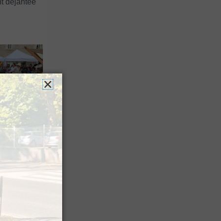
t déjantée
 du Roi fait
tour pour
 édition