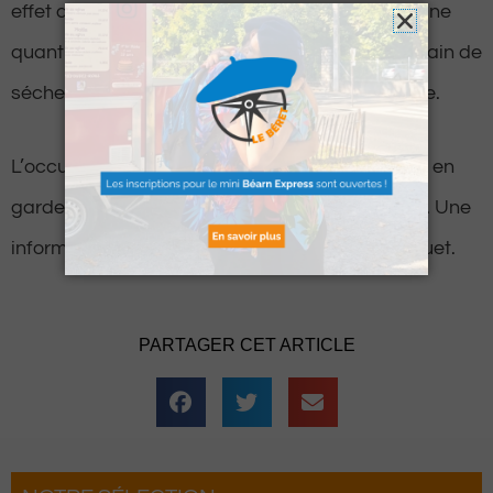
effet découvert un kilo de résine de cannabis, une
quantité équivalente d’herbe de cannabis en train de
sécher et une centaine de grammes de cocaïne.
L’occupant des lieux âgé de 25 ans a été placé en
garde à vue, puis placé en détention provisoire. Une
information judiciaire a été ouverte par le parquet.
PARTAGER CET ARTICLE