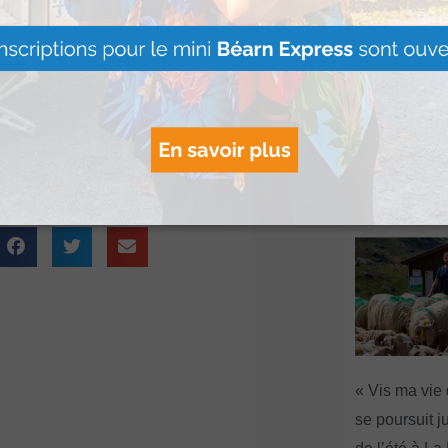
mmander peuvent
 + le catalogue
» et
Artouste : Le
rier à l’adresse
Image Mont
dets.
s’installe à l
Lire Plus »
« Vis ma vie
se poursuit ju