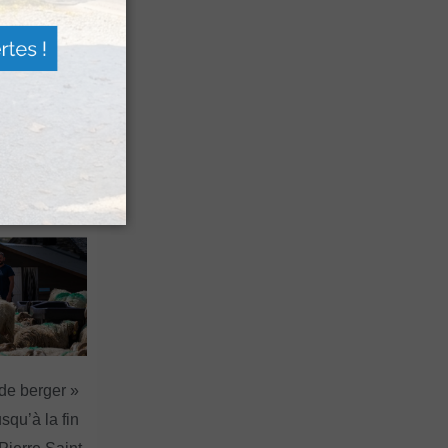
 Festival
agne
a Sagette
 de berger »
squ’à la fin