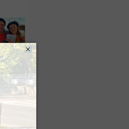
n voyage
rsion
 les grands