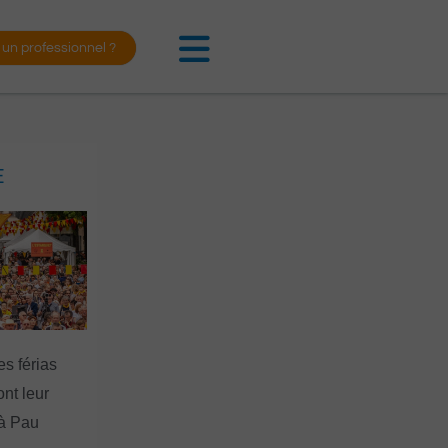
 un professionnel ?
E
es férias
nt leur
 à Pau