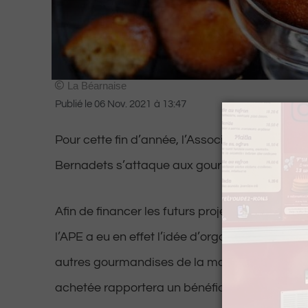
La Béarnaise
Publié le
06 Nov. 2021
à
13:47
Pour cette fin d’année, l’Association des Pare
Bernadets s’attaque aux gourmandises.
Afin de financer les futurs projets de l’école 
l’APE a eu en effet l’idée d’organiser une ven
autres gourmandises de la marque « Bijou ».
achetée rapportera un bénéfice d’un euro à l’