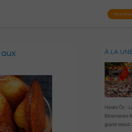
Vous êtes
 aux
À LA UN
Hestiv’Òc : L
Béarnaises fo
grand retour