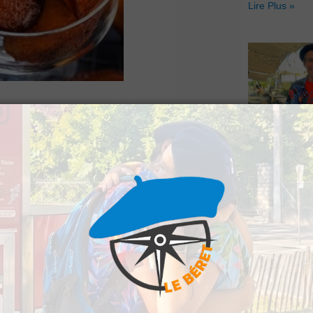
Lire Plus »
nts d’Élèves de
Le Béret : U
offert par Ve
Voyages pour
gagnants
publique de Bernadets,
Lire Plus »
te de madeleines et
 Chaque boite
Association.