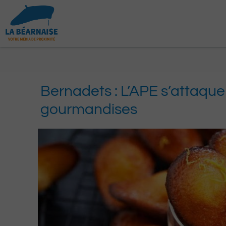
Aller
au
contenu
Bernadets : L’APE s’attaque
gourmandises