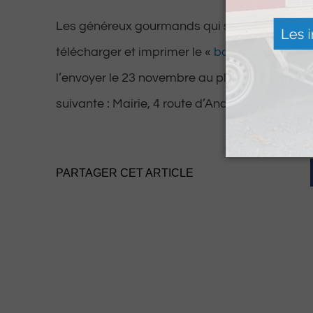
Les généreux gourmands qui souhaitent co
télécharger et imprimer le «
bon de commande
l’envoyer le 23 novembre au plus tard par cour
suivante : Mairie, 4 route d’Anos, 64160 Berna
PARTAGER CET ARTICLE