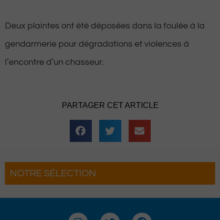
Deux plaintes ont été déposées dans la foulée à la
gendarmerie pour dégradations et violences à
l’encontre d’un chasseur.
PARTAGER CET ARTICLE
NOTRE SÉLECTION
férias Béarnaises font leur
Le Béret : U
 Pau
Voyages pou
I
T
F