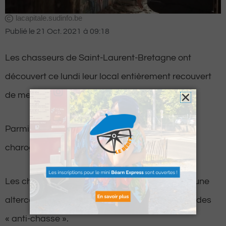
lacapitale.sudinfo.be
Publié le
21 Oct. 2021
à
09:18
Les chasseurs de Saint-Laurent-Bretagne ont
découvert ce lundi leur local entièrement recouvert
de messages injurieux.
Parmi les inscriptions, on peut y lire « Crève
charogne » ou encore « fuck chasse ».
Les chasseurs ont rapidement fait le lien avec une
altercation survenue la veille à la cabane avec des
« anti-chasse ».