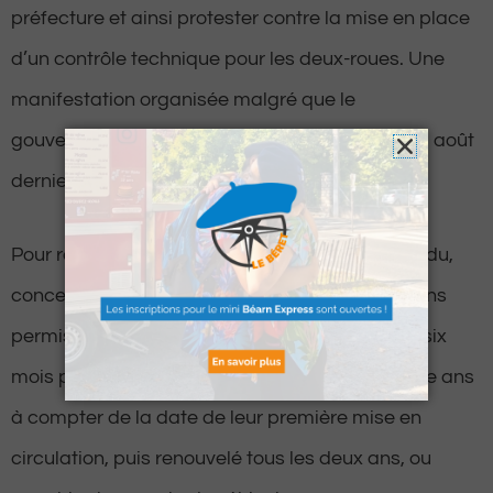
préfecture et ainsi protester contre la mise en place
d’un contrôle technique pour les deux-roues. Une
manifestation organisée malgré que le
gouvernement ait suspendu cette mesure le 12 août
dernier.
Pour rappel, ce décret, pour le moment suspendu,
concerne les 50 cm3 mais aussi les voitures sans
permis. Ce contrôle doit être effectué dans les six
mois précédant l’expiration d’un délai de quatre ans
à compter de la date de leur première mise en
circulation, puis renouvelé tous les deux ans, ou